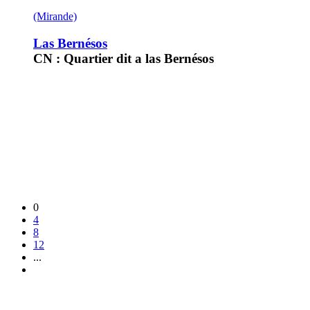
(Mirande)
Las Bernésos
CN : Quartier dit a las Bernésos
0
4
8
12
...