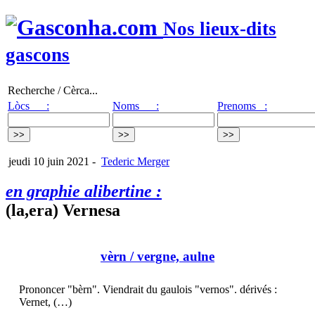
Nos lieux-dits
gascons
Recherche / Cèrca...
Lòcs :
Noms :
Prenoms :
jeudi 10 juin 2021
-
Tederic Merger
en graphie alibertine :
(la,era) Vernesa
vèrn
/ vergne, aulne
Prononcer "bèrn". Viendrait du gaulois "vernos". dérivés :
Vernet, (…)