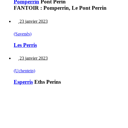
Pomperrin
Pont Perin
FANTOIR : Pomperrin, Le Pont Perrin
23 janvier 2023
(Savenès)
Les Perris
23 janvier 2023
(Uchentein)
Esperris
Eths Perins