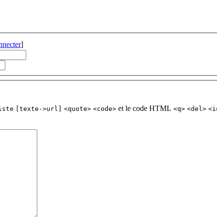
nnecter
]
et le code HTML
iste
[texte->url]
<quote>
<code>
<q>
<del>
<i