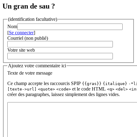
Un gran de sau ?
(identification facultative)
Nom
[
Se connecter
]
Courriel (non publié)
Votre site web
Ajoutez votre commentaire ici
Texte de votre message
Ce champ accepte les raccourcis SPIP
{{gras}}
{italique}
-*l
et le code HTML
[texte->url]
<quote>
<code>
<q>
<del>
<in
créer des paragraphes, laissez simplement des lignes vides.