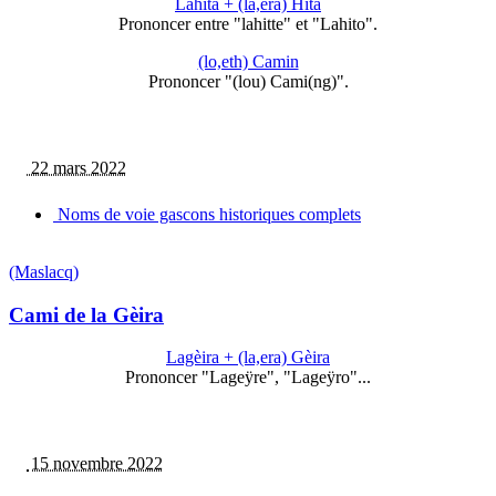
Lahita + (la,era) Hita
Prononcer entre "lahitte" et "Lahito".
(lo,eth) Camin
Prononcer "(lou) Cami(ng)".
22 mars 2022
Noms de voie gascons historiques complets
(Maslacq)
Cami de la Gèira
Lagèira + (la,era) Gèira
Prononcer "Lageÿre", "Lageÿro"...
15 novembre 2022