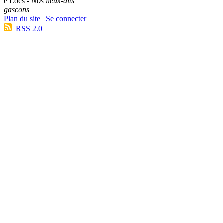
e Lòcs -
Nos lieux-dits
gascons
Plan du site
|
Se connecter
|
RSS 2.0