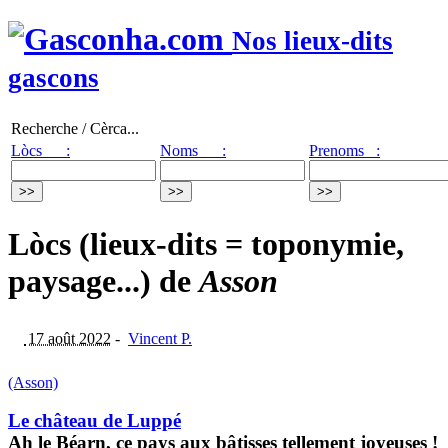
Nos lieux-dits
gascons
Recherche / Cèrca...
Lòcs :
Noms :
Prenoms :
Lòcs (lieux-dits = toponymie,
paysage...) de
Asson
17 août 2022
-
Vincent P.
(Asson)
Le château de Luppé
Ah le Béarn, ce pays aux bâtisses tellement joyeuses !