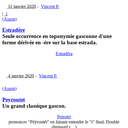
11 janvier 2020
-
Vincent P.
|
1
(Asson)
Estradère
Seule occurrence en toponymie gasconne d'une
forme dérivée en -ère sur la base estrada.
Estradèra
4 janvier 2020
-
Vincent P.
(Asson)
Peyroutet
Un grand classique gascon.
Peirotet
prononcer "Pèÿroutét" en faisant entendre le "t" final. Double
diminutif (…)