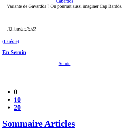
Cabardòs
Variante de Gavardòs ? On pourrait aussi imaginer Cap Bardòs.
11 janvier 2022
(Laréole)
En Sernin
Sernin
0
10
20
Sommaire Articles