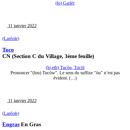
(lo) Garlèr
11 janvier 2022
(Laréole)
Tuco
CN (Section C du Village, 3ème feuille)
(lo,eth) Tucòu, Tucòl
Prononcer "(lou) Tucòw". Le sens du suffixe "òu" n’est pas
évident. (…)
11 janvier 2022
(Laréole)
Engras
En Gras