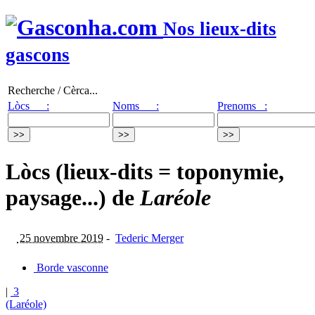
Nos lieux-dits
gascons
Recherche / Cèrca...
Lòcs :
Noms :
Prenoms :
Lòcs (lieux-dits = toponymie,
paysage...) de
Laréole
25 novembre 2019
-
Tederic Merger
Borde vasconne
|
3
(Laréole)