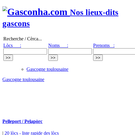
Nos lieux-dits
gascons
Recherche / Cèrca...
Lòcs :
Noms :
Prenoms :
Gascogne toulousaine
Gascogne toulousaine
Pelleport / Pelapòrc
|
20 lòcs
- liste rapide des lòcs