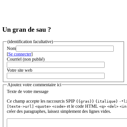
Un gran de sau ?
(identification facultative)
Nom
[
Se connecter
]
Courriel (non publié)
Votre site web
Ajoutez votre commentaire ici
Texte de votre message
Ce champ accepte les raccourcis SPIP
{{gras}}
{italique}
-*l
et le code HTML
[texte->url]
<quote>
<code>
<q>
<del>
<in
créer des paragraphes, laissez simplement des lignes vides.