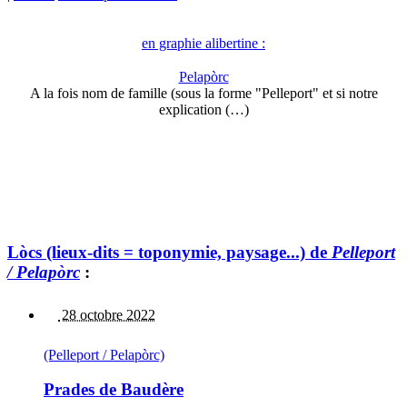
en graphie alibertine :
Pelapòrc
A la fois nom de famille (sous la forme "Pelleport" et si notre
explication (…)
Lòcs (lieux-dits = toponymie, paysage...) de
Pelleport
/ Pelapòrc
:
28 octobre 2022
(Pelleport / Pelapòrc)
Prades de Baudère