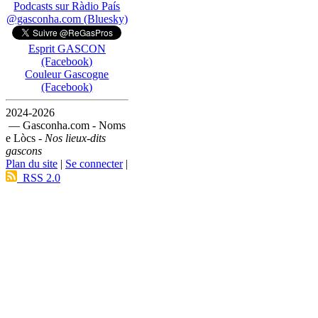
Podcasts sur Ràdio País
@gasconha.com (Bluesky)
Esprit GASCON
(Facebook)
Couleur Gascogne
(Facebook)
2024-2026
— Gasconha.com - Noms
e Lòcs -
Nos lieux-dits
gascons
Plan du site
|
Se connecter
|
RSS 2.0