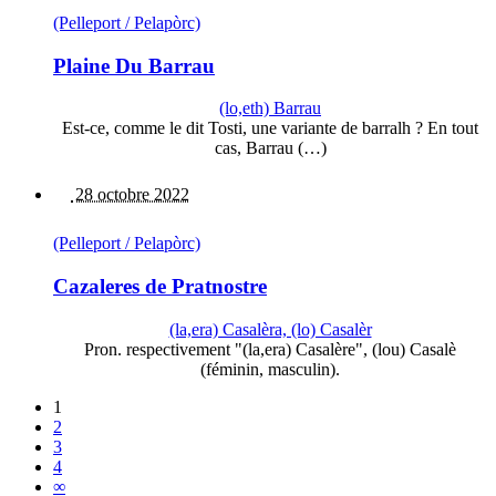
(Pelleport / Pelapòrc)
Plaine Du Barrau
(lo,eth) Barrau
Est-ce, comme le dit Tosti, une variante de barralh ? En tout
cas, Barrau (…)
28 octobre 2022
(Pelleport / Pelapòrc)
Cazaleres de Pratnostre
(la,era) Casalèra, (lo) Casalèr
Pron. respectivement "(la,era) Casalère", (lou) Casalè
(féminin, masculin).
1
2
3
4
∞