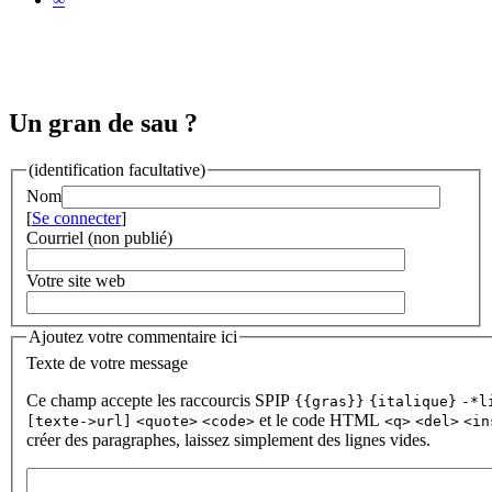
Un gran de sau ?
(identification facultative)
Nom
[
Se connecter
]
Courriel (non publié)
Votre site web
Ajoutez votre commentaire ici
Texte de votre message
Ce champ accepte les raccourcis SPIP
{{gras}}
{italique}
-*l
et le code HTML
[texte->url]
<quote>
<code>
<q>
<del>
<in
créer des paragraphes, laissez simplement des lignes vides.