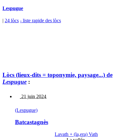
Lespugue
|
24 lòcs
- liste rapide des lòcs
Lòcs (lieux-dits = toponymie, paysage...) de
Lespugue
:
21 juin 2024
(Lespugue)
Batcastagnès
Lavath + (la,era) Vath
La vallée.