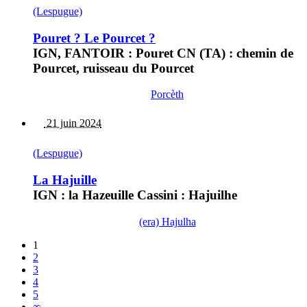
(Lespugue)
Pouret ? Le Pourcet ?
IGN, FANTOIR : Pouret CN (TA) : chemin de
Pourcet, ruisseau du Pourcet
Porcèth
21 juin 2024
(Lespugue)
La Hajuille
IGN : la Hazeuille Cassini : Hajuilhe
(era) Hajulha
1
2
3
4
5
∞