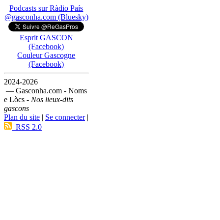
Podcasts sur Ràdio País
@gasconha.com (Bluesky)
Esprit GASCON
(Facebook)
Couleur Gascogne
(Facebook)
2024-2026
— Gasconha.com - Noms
e Lòcs -
Nos lieux-dits
gascons
Plan du site
|
Se connecter
|
RSS 2.0