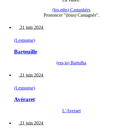
(los,eths) Castanhèrs
Prononcer "(lous) Castagnès".
21 juin 2024
(Lespugue)
Barteuille
(era,la) Bartulha
21 juin 2024
(Lespugue)
Avéraret
L’Averaet
21 juin 2024