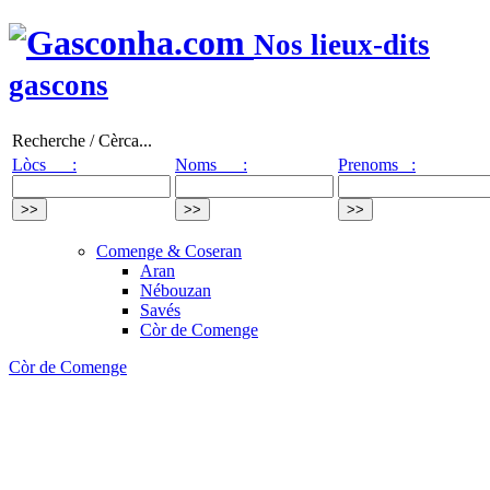
Nos lieux-dits
gascons
Recherche / Cèrca...
Lòcs :
Noms :
Prenoms :
Comenge & Coseran
Aran
Nébouzan
Savés
Còr de Comenge
Còr de Comenge