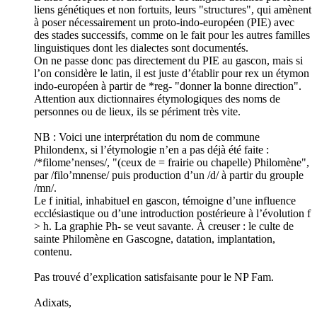
liens génétiques et non fortuits, leurs "structures", qui amènent
à poser nécessairement un proto-indo-européen (PIE) avec
des stades successifs, comme on le fait pour les autres familles
linguistiques dont les dialectes sont documentés.
On ne passe donc pas directement du PIE au gascon, mais si
l’on considère le latin, il est juste d’établir pour rex un étymon
indo-européen à partir de *reg- "donner la bonne direction".
Attention aux dictionnaires étymologiques des noms de
personnes ou de lieux, ils se périment très vite.
NB : Voici une interprétation du nom de commune
Philondenx, si l’étymologie n’en a pas déjà été faite :
/*filome’nenses/, "(ceux de = frairie ou chapelle) Philomène",
par /filo’mnense/ puis production d’un /d/ à partir du grouple
/mn/.
Le f initial, inhabituel en gascon, témoigne d’une influence
ecclésiastique ou d’une introduction postérieure à l’évolution f
> h. La graphie Ph- se veut savante. À creuser : le culte de
sainte Philomène en Gascogne, datation, implantation,
contenu.
Pas trouvé d’explication satisfaisante pour le NP Fam.
Adixats,