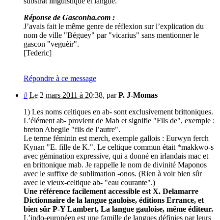
substrat linguistique et langue.
Réponse de Gasconha.com :
J’avais fait le même genre de réflexion sur l’explication du
nom de ville "Béguey" par "vicarius" sans mentionner le
gascon "veguèir".
[Tederic]
Répondre à ce message
#
Le 2 mars 2011 à 20:38
,
par
P. J-Momas
1) Les noms celtiques en ab- sont exclusivement brittoniques.
L’élément ab- provient de Mab et signifie "Fils de", exemple :
breton Abegile "fils de l’autre".
Le terme féminin est merch, exemple gallois : Eurwyn ferch
Kynan "E. fille de K.". Le celtique commun était *makkwo-s
avec gémination expressive, qui a donné en irlandais mac et
en brittonique mab. Je rappelle le nom de divinité Maponos
avec le suffixe de sublimation -onos. (Rien à voir bien sûr
avec le vieux-celtique ab- "eau courante".)
Une référence facilement accessible est X. Delamarre
Dictionnaire de la langue gauloise, éditions Errance, et
bien sûr P-Y Lambert, La langue gauloise, même éditeur.
L’indo-européen est une famille de langues définies par leurs