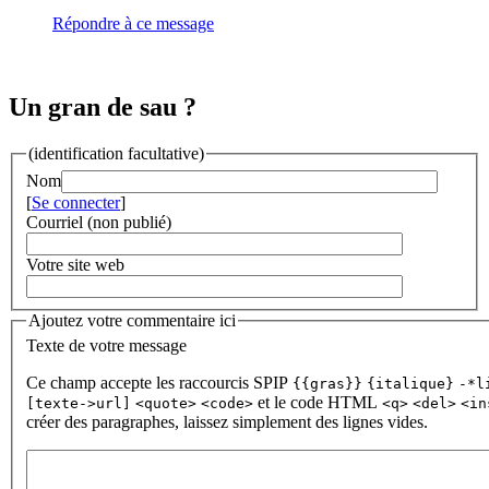
Répondre à ce message
Un gran de sau ?
(identification facultative)
Nom
[
Se connecter
]
Courriel (non publié)
Votre site web
Ajoutez votre commentaire ici
Texte de votre message
Ce champ accepte les raccourcis SPIP
{{gras}}
{italique}
-*l
et le code HTML
[texte->url]
<quote>
<code>
<q>
<del>
<in
créer des paragraphes, laissez simplement des lignes vides.