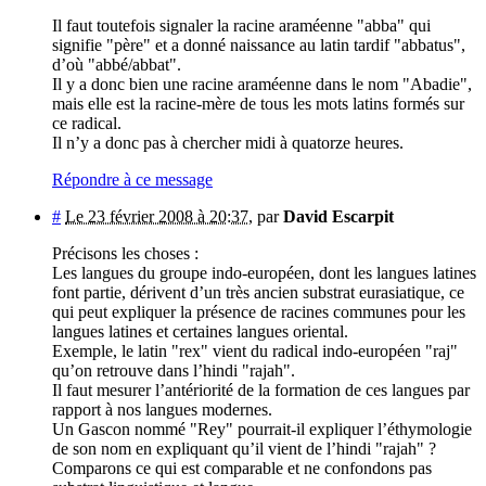
Il faut toutefois signaler la racine araméenne "abba" qui
signifie "père" et a donné naissance au latin tardif "abbatus",
d’où "abbé/abbat".
Il y a donc bien une racine araméenne dans le nom "Abadie",
mais elle est la racine-mère de tous les mots latins formés sur
ce radical.
Il n’y a donc pas à chercher midi à quatorze heures.
Répondre à ce message
#
Le 23 février 2008 à 20:37
,
par
David Escarpit
Précisons les choses :
Les langues du groupe indo-européen, dont les langues latines
font partie, dérivent d’un très ancien substrat eurasiatique, ce
qui peut expliquer la présence de racines communes pour les
langues latines et certaines langues oriental.
Exemple, le latin "rex" vient du radical indo-européen "raj"
qu’on retrouve dans l’hindi "rajah".
Il faut mesurer l’antériorité de la formation de ces langues par
rapport à nos langues modernes.
Un Gascon nommé "Rey" pourrait-il expliquer l’éthymologie
de son nom en expliquant qu’il vient de l’hindi "rajah" ?
Comparons ce qui est comparable et ne confondons pas