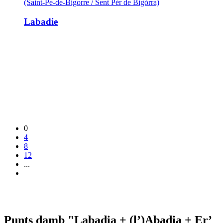
(Saint-Pé-de-Bigorre / Sent Pèr de Bigòrra)
Labadie
0
4
8
12
...
Punts damb "Labadia + (l’)Abadia + Er’