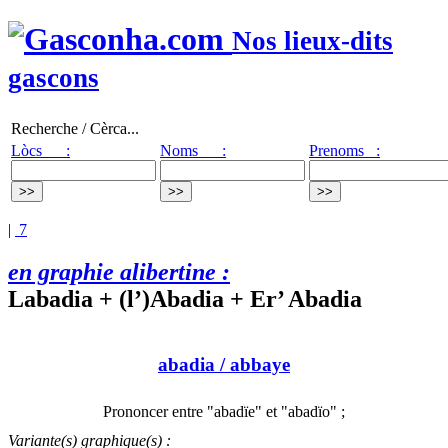
Nos lieux-dits
gascons
Recherche / Cèrca...
Lòcs :
Noms :
Prenoms :
|
7
en graphie alibertine :
Labadia + (l’)Abadia + Er’ Abadia
abadia
/ abbaye
Prononcer entre "abadïe" et "abadïo" ;
Variante(s) graphique(s) :