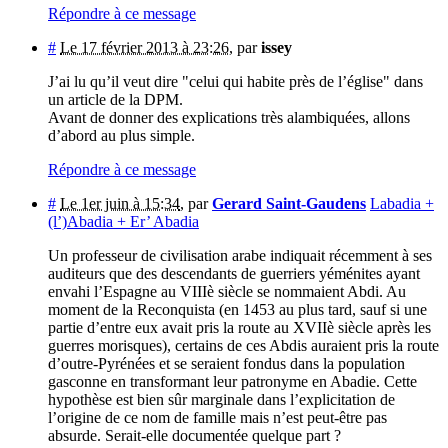
Répondre à ce message
#
Le 17 février 2013 à 23:26
,
par
issey
J’ai lu qu’il veut dire "celui qui habite près de l’église" dans
un article de la DPM.
Avant de donner des explications très alambiquées, allons
d’abord au plus simple.
Répondre à ce message
#
Le 1er juin à 15:34
,
par
Gerard Saint-Gaudens
Labadia +
(l’)Abadia + Er’ Abadia
Un professeur de civilisation arabe indiquait récemment à ses
auditeurs que des descendants de guerriers yéménites ayant
envahi l’Espagne au VIIIè siècle se nommaient Abdi. Au
moment de la Reconquista (en 1453 au plus tard, sauf si une
partie d’entre eux avait pris la route au XVIIè siècle après les
guerres morisques), certains de ces Abdis auraient pris la route
d’outre-Pyrénées et se seraient fondus dans la population
gasconne en transformant leur patronyme en Abadie. Cette
hypothèse est bien sûr marginale dans l’explicitation de
l’origine de ce nom de famille mais n’est peut-être pas
absurde. Serait-elle documentée quelque part ?