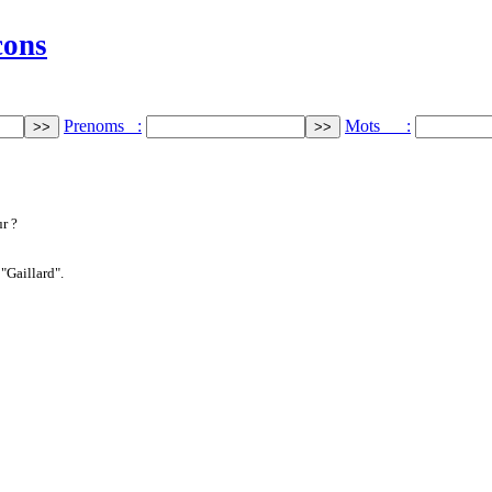
cons
Prenoms :
Mots :
r ?
"Gaillard".