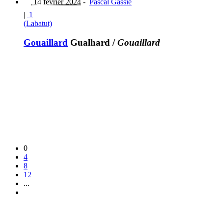
14 février 2024
-
Pascal Gassie
|
1
(Labatut)
Gouaillard
Gualhard
/
Gouaillard
0
4
8
12
...