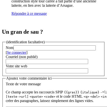
construction style tour carrée a fait partie d’une ancienne
laiterie, en lien avec la laiterie d’Arsague.
Répondre à ce message
Un gran de sau ?
(identification facultative)
Nom
[
Se connecter
]
Courriel (non publié)
Votre site web
Ajoutez votre commentaire ici
Texte de votre message
Ce champ accepte les raccourcis SPIP
{{gras}}
{italique}
-*l
et le code HTML
[texte->url]
<quote>
<code>
<q>
<del>
<in
créer des paragraphes, laissez simplement des lignes vides.