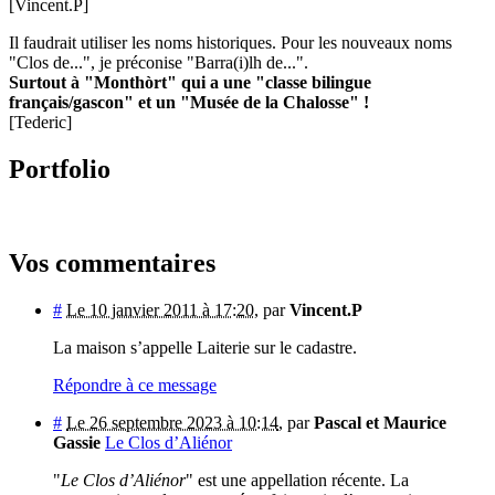
[Vincent.P]
Il faudrait utiliser les noms historiques. Pour les nouveaux noms
"Clos de...", je préconise "Barra(i)lh de...".
Surtout à "Monthòrt" qui a une "classe bilingue
français/gascon" et un "Musée de la Chalosse" !
[Tederic]
Portfolio
Vos commentaires
#
Le 10 janvier 2011 à 17:20
,
par
Vincent.P
La maison s’appelle Laiterie sur le cadastre.
Répondre à ce message
#
Le 26 septembre 2023 à 10:14
,
par
Pascal et Maurice
Gassie
Le Clos d’Aliénor
"
Le Clos d’Aliénor
" est une appellation récente. La