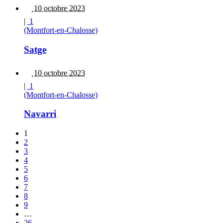
10 octobre 2023
|
1
(Montfort-en-Chalosse)
Satge
10 octobre 2023
|
1
(Montfort-en-Chalosse)
Navarri
1
2
3
4
5
6
7
8
9
…
26