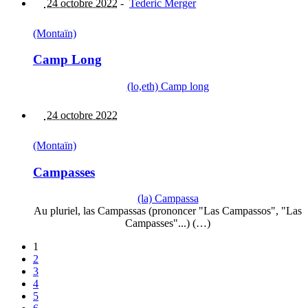
24 octobre 2022
-
Tederic Merger
(Montaïn)
Camp Long
(lo,eth) Camp long
24 octobre 2022
(Montaïn)
Campasses
(la) Campassa
Au pluriel, las Campassas (prononcer "Las Campassos", "Las
Campasses"...) (…)
1
2
3
4
5