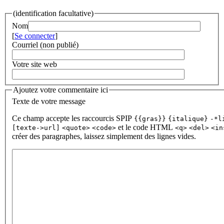
(identification facultative)
Nom
[
Se connecter
]
Courriel (non publié)
Votre site web
Ajoutez votre commentaire ici
Texte de votre message
Ce champ accepte les raccourcis SPIP
{{gras}}
{italique}
-*l
et le code HTML
[texte->url]
<quote>
<code>
<q>
<del>
<in
créer des paragraphes, laissez simplement des lignes vides.