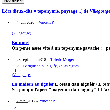
Lòcs (lieux-dits = toponymie, paysage...) de
Villegoug
4 juin 2020
-
Vincent P.
(Villegouge)
Boutinet
On pense assez vite à un toponyme gavache : "pe
28 septembre 2018
-
Tederic Merger
Le figuier / lou higuè(y) e las higues
|
1
(Villegouge)
La maison au figuier
L'ostau dau higuèir
/
L'ous
Sèi jou qui l'apèri "maÿzoun dàu higueÿ" ! L'arb
7 avril 2017
-
Vincent P.
|
3