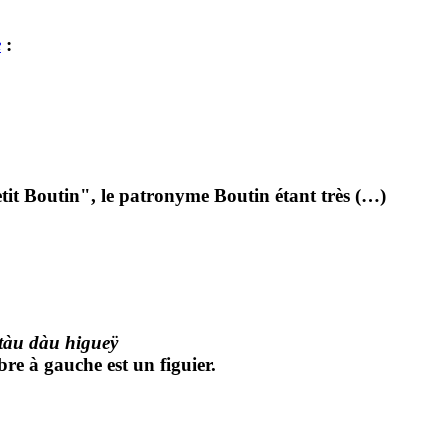
e
:
tit Boutin", le patronyme Boutin étant très (…)
tàu dàu higueÿ
re à gauche est un figuier.