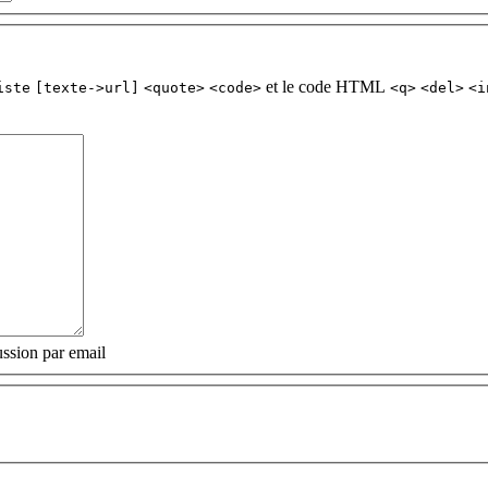
et le code HTML
iste
[texte->url]
<quote>
<code>
<q>
<del>
<i
ssion par email