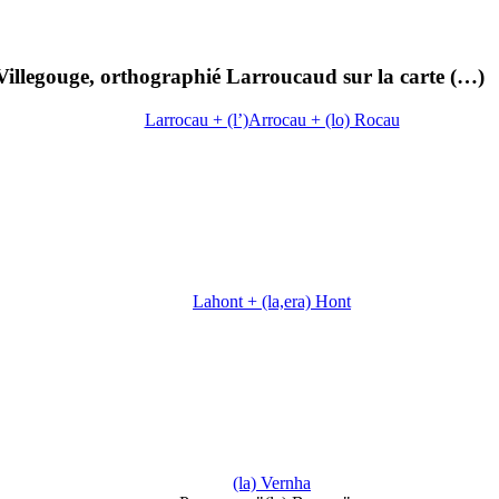
 Villegouge, orthographié Larroucaud sur la carte (…)
Larrocau + (l’)Arrocau + (lo) Rocau
Lahont + (la,era) Hont
(la) Vernha