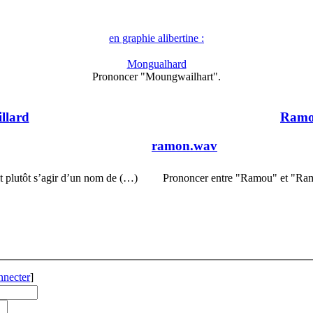
en graphie alibertine :
Mongualhard
Prononcer "Moungwailhart".
llard
Ramo
ramon.wav
oit plutôt s’agir d’un nom de (…)
Prononcer entre "Ramou" et "Ramo
nnecter
]