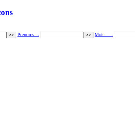
cons
Prenoms :
Mots :