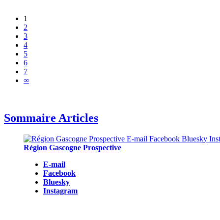
1
2
3
4
5
6
7
∞
Sommaire Articles
Région Gascogne Prospective
E-mail
Facebook
Bluesky
Instagram