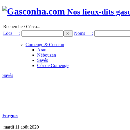
Nos lieux-dits gas
Recherche / Cèrca...
Lòcs :
Noms :
Comenge & Coseran
Aran
Nébouzan
Savés
Còr de Comenge
Savés
Forgues
mardi 11 août 2020