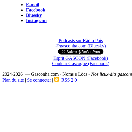
E-mail
Facebook
Bluesky
Instagram
Podcasts sur Ràdio País
@gasconha.com (Bluesky)
Esprit GASCON (Facebook)
Couleur Gascogne (Facebook)
2024-2026 — Gasconha.com - Noms e Lòcs -
Nos lieux-dits gascon
Plan du site
|
Se connecter
|
RSS 2.0