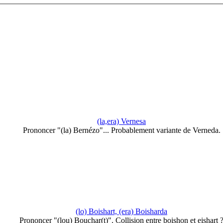
(la,era) Vernesa
Prononcer "(la) Bernézo"... Probablement variante de Verneda.
(lo) Boishart, (era) Boisharda
Prononcer "(lou) Bouchar(t)". Collision entre boishon et eishart 