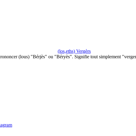
(los,eths) Vergèrs
rononcer (lous) "Bérjès" ou "Béryès". Signifie tout simplement "verge