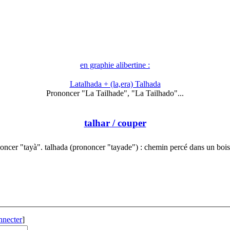
en graphie alibertine :
Latalhada + (la,era) Talhada
Prononcer "La Tailhade", "La Tailhado"...
talhar
/ couper
oncer "tayà". talhada (prononcer "tayade") : chemin percé dans un boi
nnecter
]