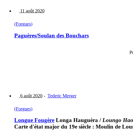
11 août 2020
(Forgues)
Paguères/Soulan des Bouchars
P
6 août 2020
-
Tederic Merger
(Forgues)
Longue Fougère
Longa Hauguèra
/
Loungo Hao
Carte d'état major du 19e siècle : Moulin de L