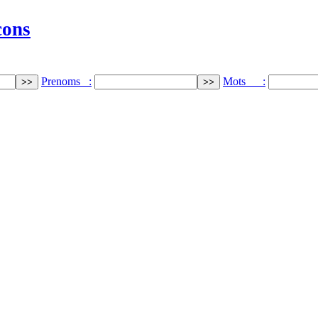
cons
Prenoms :
Mots :