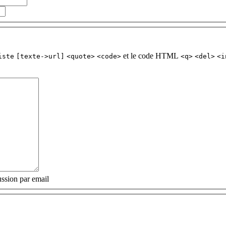
et le code HTML
iste
[texte->url]
<quote>
<code>
<q>
<del>
<i
ssion par email