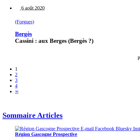
6 août 2020
(Forgues)
Bergès
Cassini : aux Berges (Bergès ?)
P
1
2
3
4
∞
Sommaire Articles
Région Gascogne Prospective