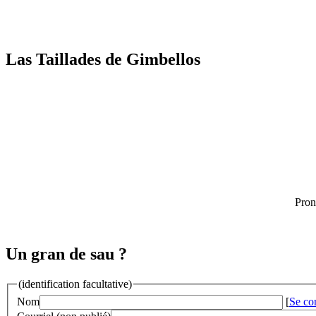
Las Taillades de Gimbellos
Pron
Un gran de sau ?
(identification facultative)
Nom
[
Se co