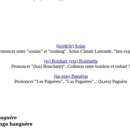
(lo/eth/le) Solan
rononcer entre "soulan" et "soulang". Selon Claude Larronde, "lieu ex
(lo) Boishart, (era) Boisharda
Prononcer "(lou) Bouchar(t)". Collision entre boishon et eishart 
(las,eras) Paguèras
Prononcer "Las Paguères", "Las Paguères"... (la,era) Paguèra
uguèro
oungo hauguèro