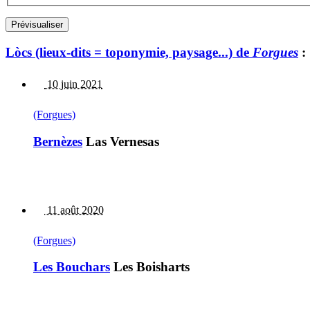
Lòcs (lieux-dits = toponymie, paysage...) de
Forgues
:
10 juin 2021
(Forgues)
Bernèzes
Las Vernesas
11 août 2020
(Forgues)
Les Bouchars
Les Boisharts