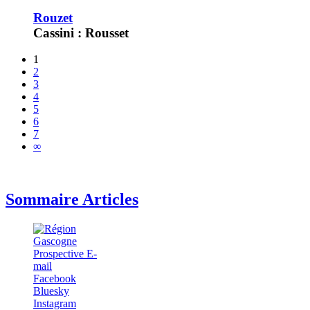
Rouzet
Cassini : Rousset
1
2
3
4
5
6
7
∞
Sommaire Articles