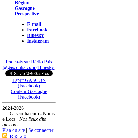
Région
Gascogne
Prospective
E-mail
Facebook
Bluesky
Instagram
Podcasts sur Ràdio País
@gasconha.com (Bluesky)
Esprit GASCON
(Facebook)
Couleur Gascogne
(Facebook)
2024-2026
— Gasconha.com - Noms
e Lòcs -
Nos lieux-dits
gascons
Plan du site
|
Se connecter
|
RSS 2.0