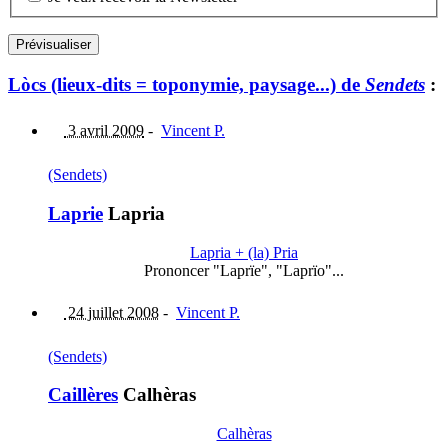
Lòcs (lieux-dits = toponymie, paysage...) de
Sendets
:
3 avril 2009
-
Vincent P.
(Sendets)
Laprie
Lapria
Lapria + (la) Pria
Prononcer "Laprïe", "Laprïo"...
24 juillet 2008
-
Vincent P.
(Sendets)
Caillères
Calhèras
Calhèras