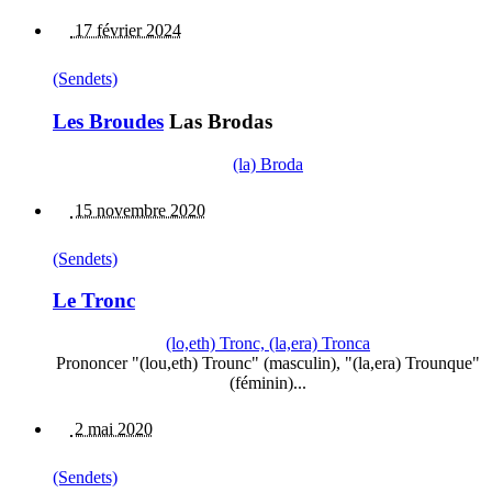
17 février 2024
(Sendets)
Les Broudes
Las Brodas
(la) Broda
15 novembre 2020
(Sendets)
Le Tronc
(lo,eth) Tronc, (la,era) Tronca
Prononcer "(lou,eth) Trounc" (masculin), "(la,era) Trounque"
(féminin)...
2 mai 2020
(Sendets)