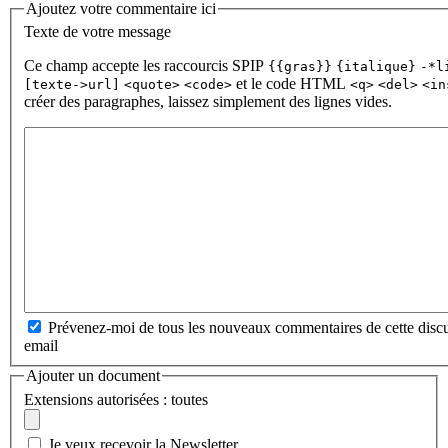
Ajoutez votre commentaire ici
Texte de votre message
Ce champ accepte les raccourcis SPIP
{{gras}}
{italique}
-*l
et le code HTML
[texte->url]
<quote>
<code>
<q>
<del>
<in
créer des paragraphes, laissez simplement des lignes vides.
Prévenez-moi de tous les nouveaux commentaires de cette discu
email
Ajouter un document
Extensions autorisées : toutes
Je veux recevoir la Newsletter