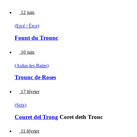
12 juin
(Ercé / Èrce)
Fount du Trounc
10 juin
(Aulus-les-Bains)
Trounc de Roses
17 février
(Seix)
Couret del Trong
Coret deth Tronc
11 février