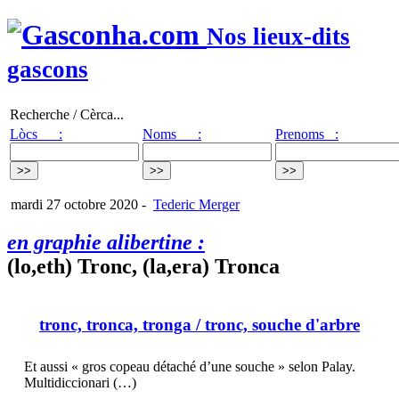
Nos lieux-dits
gascons
Recherche / Cèrca...
Lòcs :
Noms :
Prenoms :
mardi 27 octobre 2020
-
Tederic Merger
en graphie alibertine :
(lo,eth) Tronc, (la,era) Tronca
tronc, tronca, tronga
/ tronc, souche d'arbre
Et aussi « gros copeau détaché d’une souche » selon Palay.
Multidiccionari (…)