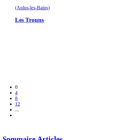
(Aulus-les-Bains)
Les Trouns
0
4
8
12
...
Sommaire Articles