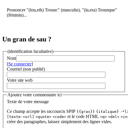
Prononcer "(lou,eth) Trounc" (masculin), "(la,era) Trounque"
(féminin)...
Un gran de sau ?
(identification facultative)
Nom
[
Se connecter
]
Courriel (non publié)
Votre site web
Ajoutez votre commentaire ici
Texte de votre message
Ce champ accepte les raccourcis SPIP
{{gras}}
{italique}
-*l
et le code HTML
[texte->url]
<quote>
<code>
<q>
<del>
<in
créer des paragraphes, laissez simplement des lignes vides.