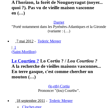
A l'horizon, la forêt de Nougueyragut (noyer...
quoi ?). Pas vu de vieille maison vasconne
en (…)
Darriet
"Porté notamment dans les Pyrénées-Atlantiques et la Gironde
(variante : (…)
7 mai 2012
-
Tederic Merger
|
1
(Saint-Morillon)
Le Courtieu ?
Lo Cortiu ?
/
Lou Courtïou ?
A la recherche de vieilles maisons vasconnes...
En terre gasque, c'est comme chercher un
mouton (…)
(lo,eth) Cortiu
Prononcer "(lou) Courtïw".
18 septembre 2011
-
Tederic Merger
Clocher-mur