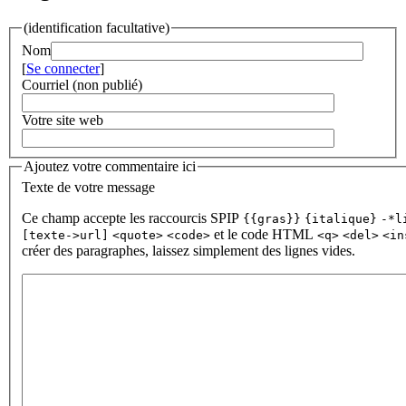
(identification facultative)
Nom
[
Se connecter
]
Courriel (non publié)
Votre site web
Ajoutez votre commentaire ici
Texte de votre message
Ce champ accepte les raccourcis SPIP
{{gras}}
{italique}
-*l
et le code HTML
[texte->url]
<quote>
<code>
<q>
<del>
<in
créer des paragraphes, laissez simplement des lignes vides.