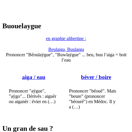
Buouelaygue
en graphie alibertine :
Beulaiga, Buulaiga
Prononcer "Béoulaÿgue", "Buwlaÿgue" ... beu, buu l’aiga = boit
l’eau
aiga
/ eau
béver
/ boire
Prononcer "aÿgue",
Prononcer "béoué". Mais
"aÿgo"... Dérivés : aiguèr
"beure" (prononcer
ou aiganèr : évier en (…)
"béouré") en Médoc. Il y
a (…)
Un gran de sau ?