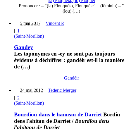
(la) Floqueta, (lo) Floquet
Prononcer : – "(la) Flouquéto, Flouquéte"... (féminin) – "
(lou) (…)
5 mai 2017
-
Vincent P.
|
1
(Saint-Morillon)
Gandey
Les toponymes en -ey ne sont pas toujours
évidents à déchiffrer : gandèir est-il la manière
de (…)
Gandèir
24 mai 2012
-
Tederic Merger
|
2
(Saint-Morillon)
Bourdïou dans le hameau de Darriet
Bordiu
dens l'ahitau de Darriet
/
Bourdïou dens
l'ahitaou de Darriet