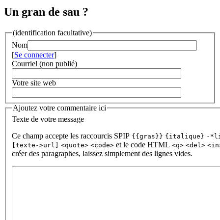
Un gran de sau ?
(identification facultative)
Nom
[
Se connecter
]
Courriel (non publié)
Votre site web
Ajoutez votre commentaire ici
Texte de votre message
Ce champ accepte les raccourcis SPIP
{{gras}}
{italique}
-*l
et le code HTML
[texte->url]
<quote>
<code>
<q>
<del>
<in
créer des paragraphes, laissez simplement des lignes vides.