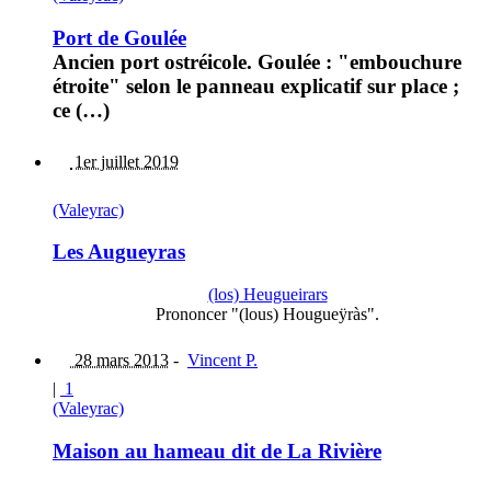
Port de Goulée
Ancien port ostréicole. Goulée : "embouchure
étroite" selon le panneau explicatif sur place ;
ce (…)
1er juillet 2019
(Valeyrac)
Les Augueyras
(los) Heugueirars
Prononcer "(lous) Hougueÿràs".
28 mars 2013
-
Vincent P.
|
1
(Valeyrac)
Maison au hameau dit de La Rivière