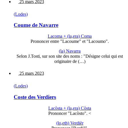
25 mars 2023
(Lodes)
Coume de Navarre
Lacoma + (la,era) Coma
Prononcer entre "Lacoume" et "Lacoumo".
(la) Navarra
Selon J.Tosti, sur son site des noms : "Désigne celui qui est
originaire de (…)
25 mars 2023
(Lodes)
Coste des Verdiers
Lacòsta + (la,era) Còsta
Prononcer "Lacòsto". <
(lo,eth) Verdièr