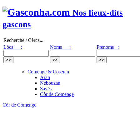
Nos lieux-dits
gascons
Recherche / Cèrca...
Lòcs :
Noms :
Prenoms :
Comenge & Coseran
Aran
Nébouzan
Savés
Còr de Comenge
Còr de Comenge