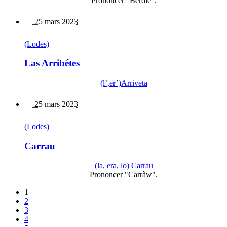
Prononcer "Berdiè".
25 mars 2023
(Lodes)
Las Arribétes
(l’,er’)Arriveta
25 mars 2023
(Lodes)
Carrau
(la, era, lo) Carrau
Prononcer "Carràw".
1
2
3
4