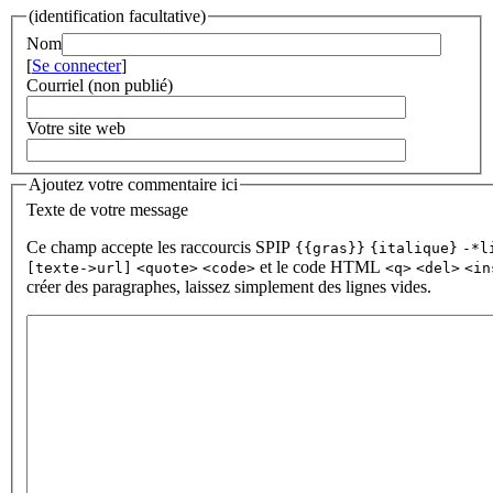
(identification facultative)
Nom
[
Se connecter
]
Courriel (non publié)
Votre site web
Ajoutez votre commentaire ici
Texte de votre message
Ce champ accepte les raccourcis SPIP
{{gras}}
{italique}
-*l
et le code HTML
[texte->url]
<quote>
<code>
<q>
<del>
<in
créer des paragraphes, laissez simplement des lignes vides.