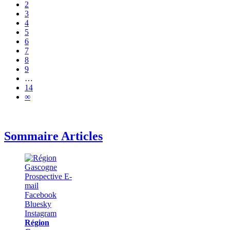
2
3
4
5
6
7
8
9
…
14
∞
Sommaire Articles
Région