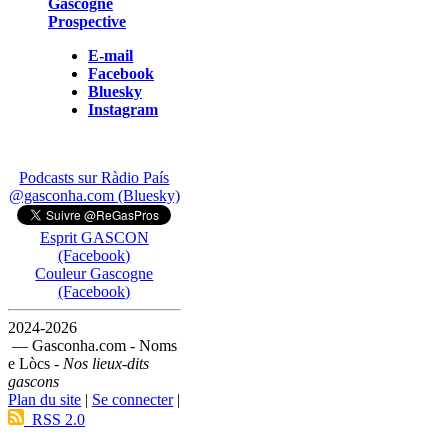
Gascogne
Prospective
E-mail
Facebook
Bluesky
Instagram
Podcasts sur Ràdio País
@gasconha.com (Bluesky)
Esprit GASCON
(Facebook)
Couleur Gascogne
(Facebook)
2024-2026
— Gasconha.com - Noms
e Lòcs -
Nos lieux-dits
gascons
Plan du site
|
Se connecter
|
RSS 2.0