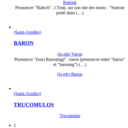
Baleish
Prononcer "Balech". J.Tosti, sur son site des noms : "Surtout
porté dans (…)
(Saint-Arailles)
BARON
(lo,eth) Varon
Prononcer "(lou) Barou(ng)". varon (prononcer entre "barou"
et "baroung") (…)
(lo,eth) Baron
(Saint-Arailles)
TRUCOMULOS
Trucamulas
1