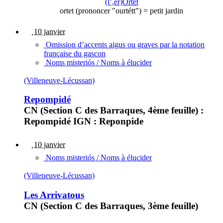
(l’,er)Ortet
ortet (prononcer "ourtétt") = petit jardin
10 janvier
Omission d’accents aigus ou graves par la notation
française du gascon
Noms misteriós / Noms à élucider
(Villeneuve-Lécussan)
Repompidé
CN (Section C des Barraques, 4ème feuille) :
Repompidé IGN : Reponpide
10 janvier
Noms misteriós / Noms à élucider
(Villeneuve-Lécussan)
Les Arrivatous
CN (Section C des Barraques, 3ème feuille)