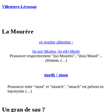
Villeneuve-Lécussan
La Mourère
en graphie alibertine :
(la,era) Morèra, (lo,eth) Morèr
Prononcer respectivement "(la) Mourèro", "(lou) Mourè"...
(féminin, (…)
moth
/ mou
Prononcer entre "mout" et "moutch". "mouch" est présent en
toponymie (…)
Un gran de sau ?