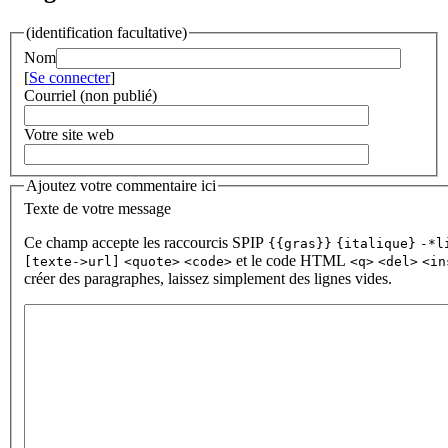
(identification facultative)
Nom
[
Se connecter
]
Courriel (non publié)
Votre site web
Ajoutez votre commentaire ici
Texte de votre message
Ce champ accepte les raccourcis SPIP
{{gras}}
{italique}
-*l
et le code HTML
[texte->url]
<quote>
<code>
<q>
<del>
<in
créer des paragraphes, laissez simplement des lignes vides.