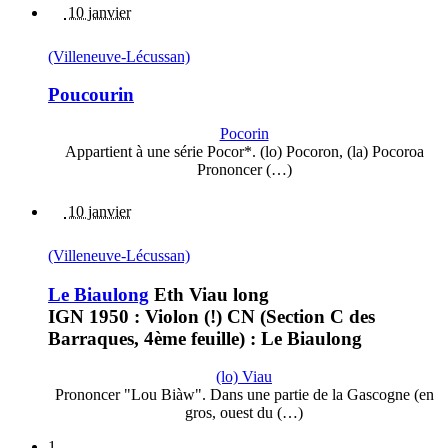
10 janvier
(Villeneuve-Lécussan)
Poucourin
Pocorin
Appartient à une série Pocor*. (lo) Pocoron, (la) Pocoroa
Prononcer (…)
10 janvier
(Villeneuve-Lécussan)
Le Biaulong
Eth Viau long
IGN 1950 : Violon (!) CN (Section C des
Barraques, 4ème feuille) : Le Biaulong
(lo) Viau
Prononcer "Lou Biàw". Dans une partie de la Gascogne (en
gros, ouest du (…)
1