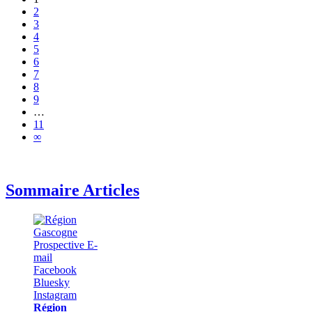
2
3
4
5
6
7
8
9
…
11
∞
Sommaire Articles
Région