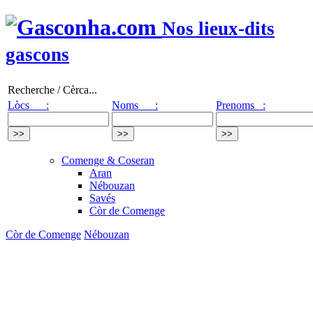
Nos lieux-dits
gascons
Recherche / Cèrca...
Lòcs :
Noms :
Prenoms :
Comenge & Coseran
Aran
Nébouzan
Savés
Còr de Comenge
Còr de Comenge
Nébouzan