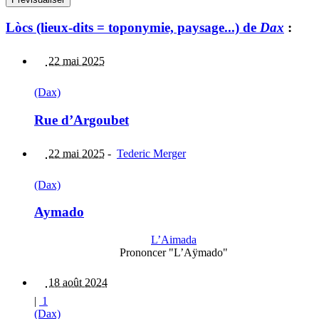
Lòcs (lieux-dits = toponymie, paysage...) de
Dax
:
22 mai 2025
(Dax)
Rue d’Argoubet
22 mai 2025
-
Tederic Merger
(Dax)
Aymado
L’Aimada
Prononcer "L’Aÿmado"
18 août 2024
|
1
(Dax)