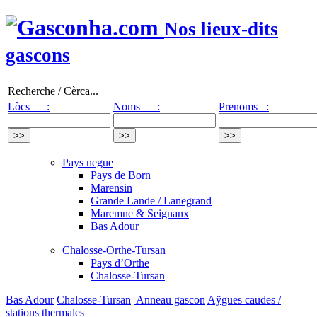
Nos lieux-dits
gascons
Recherche / Cèrca...
Lòcs :
Noms :
Prenoms :
Pays negue
Pays de Born
Marensin
Grande Lande / Lanegrand
Maremne & Seignanx
Bas Adour
Chalosse-Orthe-Tursan
Pays d’Orthe
Chalosse-Tursan
Bas Adour
Chalosse-Tursan
Anneau gascon
Aÿgues caudes /
stations thermales