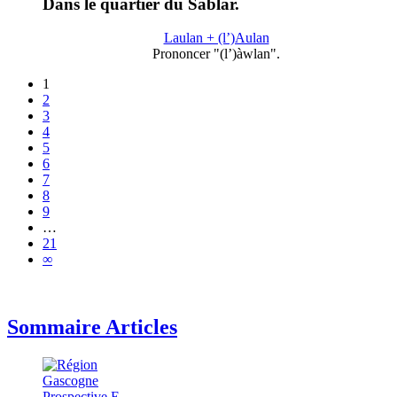
Dans le quartier du Sablar.
Laulan + (l’)Aulan
Prononcer "(l’)àwlan".
1
2
3
4
5
6
7
8
9
…
21
∞
Sommaire Articles