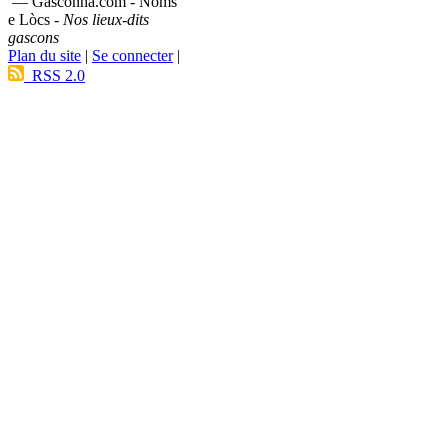
— Gasconha.com - Noms
e Lòcs -
Nos lieux-dits
gascons
Plan du site
|
Se connecter
|
RSS 2.0