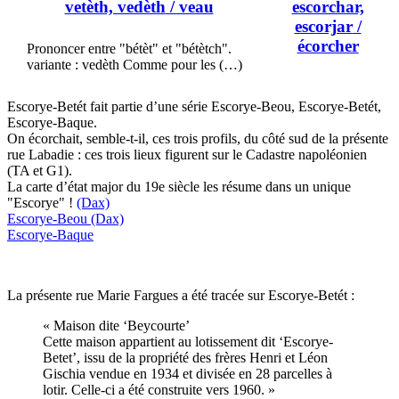
vetèth, vedèth
/ veau
escorchar,
escorjar
/
écorcher
Prononcer entre "bétèt" et "bétètch".
variante : vedèth Comme pour les (…)
Escorye-Betét fait partie d’une série Escorye-Beou, Escorye-Betét,
Escorye-Baque.
On écorchait, semble-t-il, ces trois profils, du côté sud de la présente
rue Labadie : ces trois lieux figurent sur le Cadastre napoléonien
(TA et G1).
La carte d’état major du 19e siècle les résume dans un unique
"Escorye" !
(Dax)
Escorye-Beou
(Dax)
Escorye-Baque
La présente rue Marie Fargues a été tracée sur Escorye-Betét :
« Maison dite ‘Beycourte’
Cette maison appartient au lotissement dit ‘Escorye-
Betet’, issu de la propriété des frères Henri et Léon
Gischia vendue en 1934 et divisée en 28 parcelles à
lotir. Celle-ci a été construite vers 1960. »