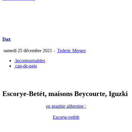
Dax
samedi 25 décembre 2021
-
Tederic Merger
Incontournables
cap-de-paja
Escorye-Betét, maisons Beycourte, Iguzki
en graphie alibertine :
Escorja-vetèth