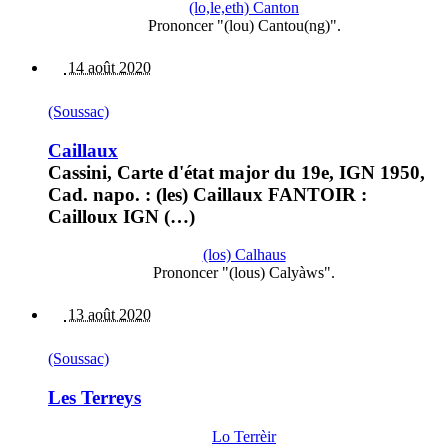
(lo,le,eth) Canton
Prononcer "(lou) Cantou(ng)".
14 août 2020
(Soussac)
Caillaux
Cassini, Carte d'état major du 19e, IGN 1950,
Cad. napo. : (les) Caillaux FANTOIR :
Cailloux IGN (…)
(los) Calhaus
Prononcer "(lous) Calyàws".
13 août 2020
(Soussac)
Les Terreys
Lo Terrèir