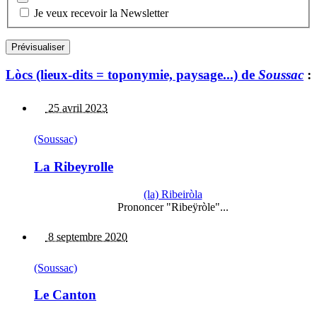
Je veux recevoir la Newsletter
Lòcs (lieux-dits = toponymie, paysage...) de
Soussac
:
25 avril 2023
(Soussac)
La Ribeyrolle
(la) Ribeiròla
Prononcer "Ribeÿròle"...
8 septembre 2020
(Soussac)
Le Canton