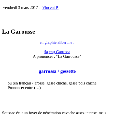
vendredi 3 mars 2017
-
Vincent P.
La Garousse
en graphie alibertine :
(la,era) Garrossa
A prononcer : "La Garrousse"
garrossa
/ gessette
ou (en français) jarosse, gesse chiche, gesse pois chiche.
Prononcer entre (…)
Soussac était un foyer de pénétration gavache assez intense, mais