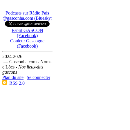
Podcasts sur Ràdio País
@gasconha.com (Bluesky)
Esprit GASCON
(Facebook)
Couleur Gascogne
(Facebook)
2024-2026
— Gasconha.com - Noms
e Lòcs -
Nos lieux-dits
gascons
Plan du site
|
Se connecter
|
RSS 2.0