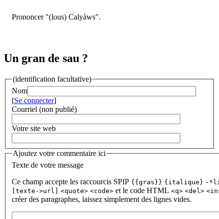
Prononcer "(lous) Calyàws".
Un gran de sau ?
(identification facultative)
Nom
[
Se connecter
]
Courriel (non publié)
Votre site web
Ajoutez votre commentaire ici
Texte de votre message
Ce champ accepte les raccourcis SPIP
{{gras}}
{italique}
-*l
et le code HTML
[texte->url]
<quote>
<code>
<q>
<del>
<in
créer des paragraphes, laissez simplement des lignes vides.