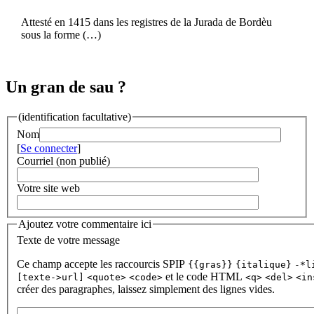
Attesté en 1415 dans les registres de la Jurada de Bordèu
sous la forme (…)
Un gran de sau ?
(identification facultative)
Nom
[
Se connecter
]
Courriel (non publié)
Votre site web
Ajoutez votre commentaire ici
Texte de votre message
Ce champ accepte les raccourcis SPIP
{{gras}}
{italique}
-*l
et le code HTML
[texte->url]
<quote>
<code>
<q>
<del>
<in
créer des paragraphes, laissez simplement des lignes vides.