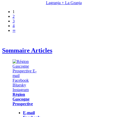
Lagranja + La Granja
1
2
3
4
∞
Sommaire Articles
Région
Gascogne
Prospective
E-mail