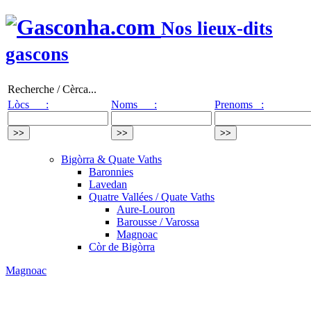
Nos lieux-dits
gascons
Recherche / Cèrca...
Lòcs :
Noms :
Prenoms :
Bigòrra & Quate Vaths
Baronnies
Lavedan
Quatre Vallées / Quate Vaths
Aure-Louron
Barousse / Varossa
Magnoac
Còr de Bigòrra
Magnoac