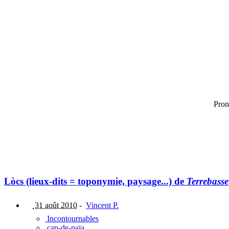
Pron
Lòcs (lieux-dits = toponymie, paysage...) de
Terrebasse
31 août 2010
-
Vincent P.
Incontournables
cap-de-paja