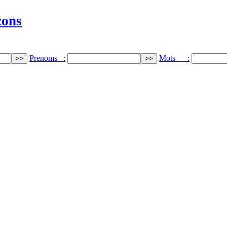
cons
Prenoms :
Mots :