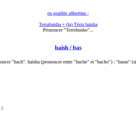
en graphie alibertine :
Terrabaisha + (la) Tèrra baisha
Prononcer "Terrobasho"...
baish
/ bas
oncer "bach". baisha (prononcer entre "bache" et "bacho") : "basse" (s
: