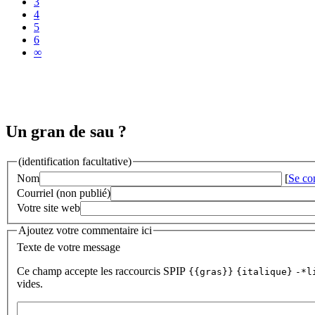
3
4
5
6
∞
Un gran de sau ?
(identification facultative)
Nom
[
Se co
Courriel (non publié)
Votre site web
Ajoutez votre commentaire ici
Texte de votre message
Ce champ accepte les raccourcis SPIP
{{gras}}
{italique}
-*l
vides.