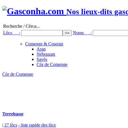
Nos lieux-dits gas
Recherche / Cèrca...
Lòcs :
Noms :
Comenge & Coseran
Aran
Nébouzan
Savés
Còr de Comenge
Còr de Comenge
Terrebasse
|
27 lòcs
- liste rapide des lòcs