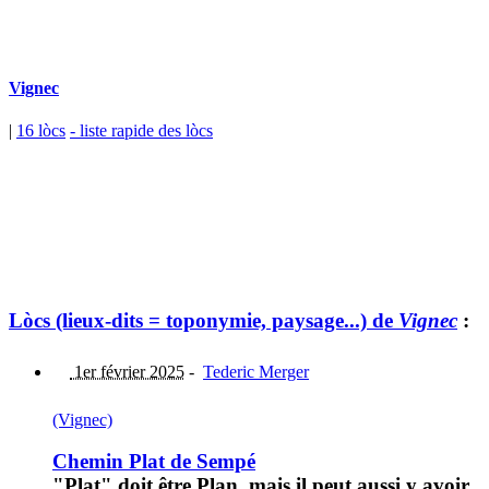
Vignec
|
16 lòcs
- liste rapide des lòcs
Lòcs (lieux-dits = toponymie, paysage...) de
Vignec
:
1er février 2025
-
Tederic Merger
(Vignec)
Chemin Plat de Sempé
"Plat" doit être Plan, mais il peut aussi y avoir