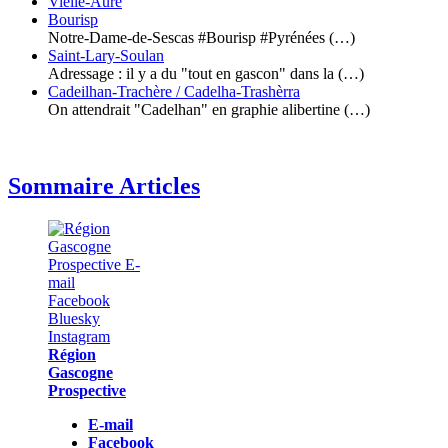
Vielle-Aure
Bourisp
Notre-Dame-de-Sescas #Bourisp #Pyrénées (…)
Saint-Lary-Soulan
Adressage : il y a du "tout en gascon" dans la (…)
Cadeilhan-Trachère / Cadelha-Trashèrra
On attendrait "Cadelhan" en graphie alibertine (…)
Sommaire Articles
Région
Gascogne
Prospective
E-mail
Facebook