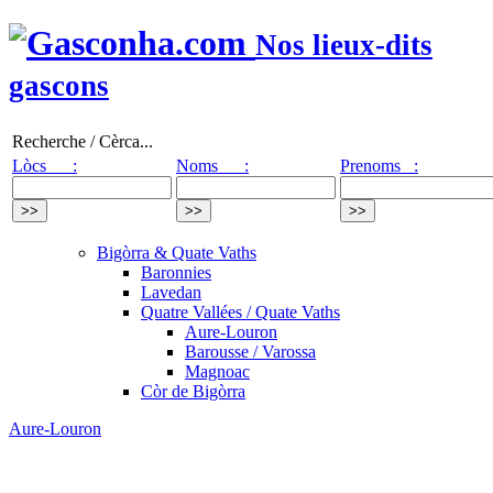
Nos lieux-dits
gascons
Recherche / Cèrca...
Lòcs :
Noms :
Prenoms :
Bigòrra & Quate Vaths
Baronnies
Lavedan
Quatre Vallées / Quate Vaths
Aure-Louron
Barousse / Varossa
Magnoac
Còr de Bigòrra
Aure-Louron