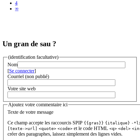
4
∞
Un gran de sau ?
(identification facultative)
Nom
[
Se connecter
]
Courriel (non publié)
Votre site web
Ajoutez votre commentaire ici
Texte de votre message
Ce champ accepte les raccourcis SPIP
{{gras}}
{italique}
-*l
et le code HTML
[texte->url]
<quote>
<code>
<q>
<del>
<in
créer des paragraphes, laissez simplement des lignes vides.