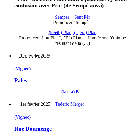
confusion avec Prat (de Sempé aussi).
Sempèr + Sent Pèr
Prononcer "Sempè".
(lo/eth) Plan, (la,era) Plan
Prononcer "Lou Plan", "Eth Plan"... Une forme féminine
résultant de la (…)
1er février 2025
(Vignec)
Pales
(la,era) Pala
1er février 2025
-
Tederic Merger
(Vignec)
Rue Doumenge