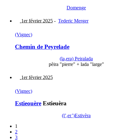
Domenge
1er février 2025
-
Tederic Merger
(Vignec)
Chemin de Peyrelade
(la,era) Peiralada
pèira "pierre" + lada "large"
1er février 2025
(Vignec)
Estieouère
Estieuèra
(l’,er’)Estivèra
1
2
3