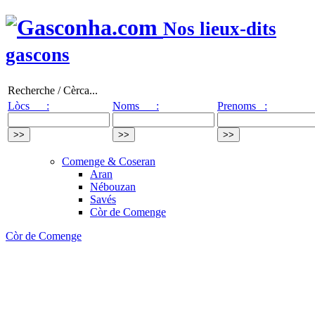
Nos lieux-dits
gascons
Recherche / Cèrca...
Lòcs :
Noms :
Prenoms :
Comenge & Coseran
Aran
Nébouzan
Savés
Còr de Comenge
Còr de Comenge