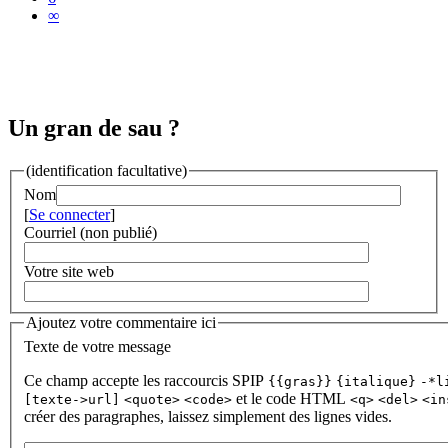
∞
Un gran de sau ?
(identification facultative)
Nom
[
Se connecter
]
Courriel (non publié)
Votre site web
Ajoutez votre commentaire ici
Texte de votre message
Ce champ accepte les raccourcis SPIP
{{gras}}
{italique}
-*l
et le code HTML
[texte->url]
<quote>
<code>
<q>
<del>
<in
créer des paragraphes, laissez simplement des lignes vides.