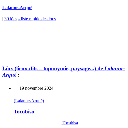
Lalanne-Arqué
|
30 lòcs
- liste rapide des lòcs
Lòcs (lieux-dits = toponymie, paysage...) de
Lalanne-
Arqué
:
19 novembre 2024
(Lalanne-Arqué)
Tocobiso
Tòcabisa