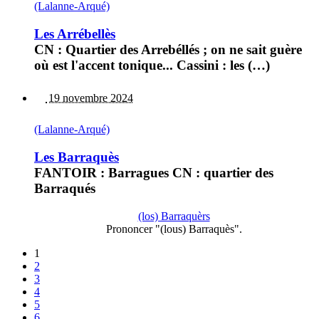
(Lalanne-Arqué)
Les Arrébellès
CN : Quartier des Arrebéllés ; on ne sait guère
où est l'accent tonique... Cassini : les (…)
19 novembre 2024
(Lalanne-Arqué)
Les Barraquès
FANTOIR : Barragues CN : quartier des
Barraqués
(los) Barraquèrs
Prononcer "(lous) Barraquès".
1
2
3
4
5
6