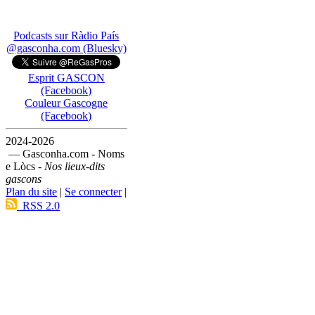
Podcasts sur Ràdio País
@gasconha.com (Bluesky)
Esprit GASCON
(Facebook)
Couleur Gascogne
(Facebook)
2024-2026
— Gasconha.com - Noms
e Lòcs -
Nos lieux-dits
gascons
Plan du site
|
Se connecter
|
RSS 2.0