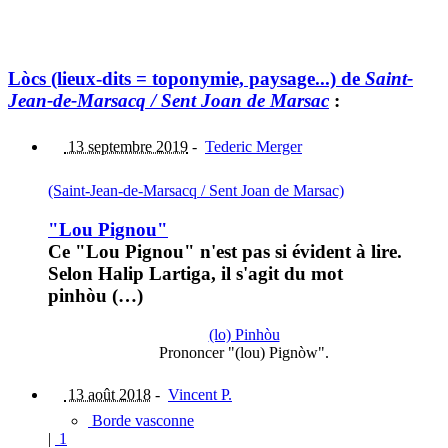
Lòcs (lieux-dits = toponymie, paysage...) de
Saint-
Jean-de-Marsacq / Sent Joan de Marsac
:
13 septembre 2019
-
Tederic Merger
(Saint-Jean-de-Marsacq / Sent Joan de Marsac)
"Lou Pignou"
Ce "Lou Pignou" n'est pas si évident à lire.
Selon Halip Lartiga, il s'agit du mot
pinhòu (…)
(lo) Pinhòu
Prononcer "(lou) Pignòw".
13 août 2018
-
Vincent P.
Borde vasconne
|
1