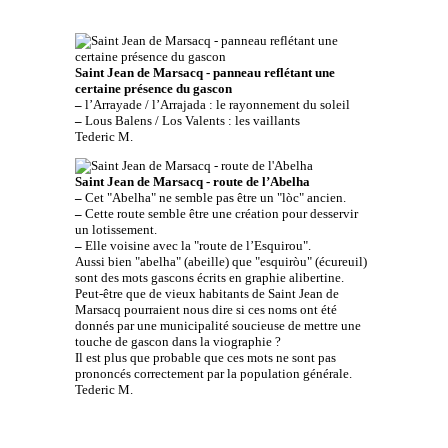
Saint Jean de Marsacq - panneau reflétant une
certaine présence du gascon
–
l’Arrayade / l’Arrajada : le rayonnement du soleil
–
Lous Balens / Los Valents : les vaillants
Tederic M.
Saint Jean de Marsacq - route de l’Abelha
–
Cet "Abelha" ne semble pas être un "lòc" ancien.
–
Cette route semble être une création pour desservir
un lotissement.
–
Elle voisine avec la "route de l’Esquirou".
Aussi bien "abelha" (abeille) que "esquiròu" (écureuil)
sont des mots gascons écrits en graphie alibertine.
Peut-être que de vieux habitants de Saint Jean de
Marsacq pourraient nous dire si ces noms ont été
donnés par une municipalité soucieuse de mettre une
touche de gascon dans la viographie ?
Il est plus que probable que ces mots ne sont pas
prononcés correctement par la population générale.
Tederic M.