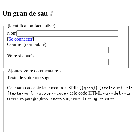
Un gran de sau ?
(identification facultative)
Nom
[
Se connecter
]
Courriel (non publié)
Votre site web
Ajoutez votre commentaire ici
Texte de votre message
Ce champ accepte les raccourcis SPIP
{{gras}}
{italique}
-*l
et le code HTML
[texte->url]
<quote>
<code>
<q>
<del>
<in
créer des paragraphes, laissez simplement des lignes vides.