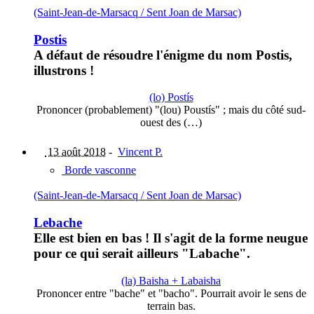
(Saint-Jean-de-Marsacq / Sent Joan de Marsac)
Postis
A défaut de résoudre l'énigme du nom Postis,
illustrons !
(lo) Postís
Prononcer (probablement) "(lou) Poustís" ; mais du côté sud-
ouest des (…)
13 août 2018
-
Vincent P.
Borde vasconne
(Saint-Jean-de-Marsacq / Sent Joan de Marsac)
Lebache
Elle est bien en bas ! Il s'agit de la forme neugue
pour ce qui serait ailleurs "Labache".
(la) Baisha + Labaisha
Prononcer entre "bache" et "bacho". Pourrait avoir le sens de
terrain bas.