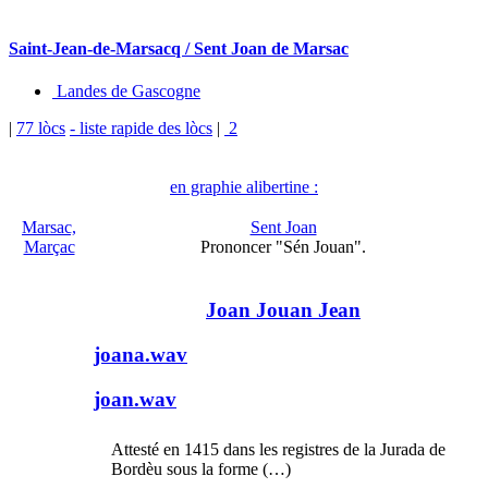
Saint-Jean-de-Marsacq / Sent Joan de Marsac
Landes de Gascogne
|
77 lòcs
- liste rapide des lòcs
|
2
en graphie alibertine :
Marsac,
Sent Joan
Marçac
Prononcer "Sén Jouan".
Joan Jouan Jean
joana.wav
joan.wav
Attesté en 1415 dans les registres de la Jurada de
Bordèu sous la forme (…)