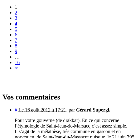
1
2
3
4
5
6
7
8
9
…
16
∞
Vos commentaires
#
Le 16 août 2012 à 17:21
,
par
Gérard Supergi.
Pour votre gouverne (de drakkar). En ce qui concerne
l’étymologie de Saint-Jean-de-Marsacq c’est assez simple.
Il s’agit de la métathèse, très commune en gascon et en
norvégien, de Saint-Jean-du-Massacre puisque, le 21 juin 795,