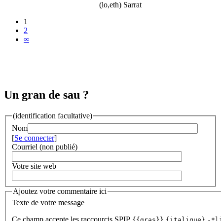
(lo,eth) Sarrat
1
2
∞
Un gran de sau ?
(identification facultative)
Nom
[
Se connecter
]
Courriel (non publié)
Votre site web
Ajoutez votre commentaire ici
Texte de votre message
Ce champ accepte les raccourcis SPIP
{{gras}}
{italique}
-*l