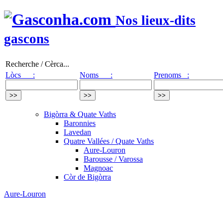
Nos lieux-dits
gascons
Recherche / Cèrca...
Lòcs :
Noms :
Prenoms :
Bigòrra & Quate Vaths
Baronnies
Lavedan
Quatre Vallées / Quate Vaths
Aure-Louron
Barousse / Varossa
Magnoac
Còr de Bigòrra
Aure-Louron