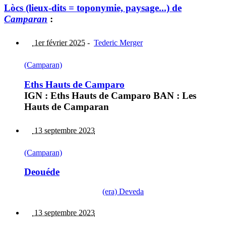
Lòcs (lieux-dits = toponymie, paysage...) de
Camparan
:
1er février 2025
-
Tederic Merger
(Camparan)
Eths Hauts de Camparo
IGN : Eths Hauts de Camparo BAN : Les
Hauts de Camparan
13 septembre 2023
(Camparan)
Deouéde
(era) Deveda
13 septembre 2023