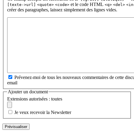
et le code HTML
[texte->url]
<quote>
<code>
<q>
<del>
<in
créer des paragraphes, laissez simplement des lignes vides.
Prévenez-moi de tous les nouveaux commentaires de cette discu
email
Ajouter un document
Extensions autorisées : toutes
Je veux recevoir la Newsletter