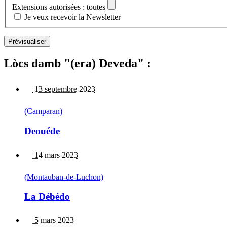
Extensions autorisées : toutes
Je veux recevoir la Newsletter
Lòcs damb "(era) Deveda" :
13 septembre 2023
(Camparan)
Deouéde
14 mars 2023
(Montauban-de-Luchon)
La Débédo
5 mars 2023