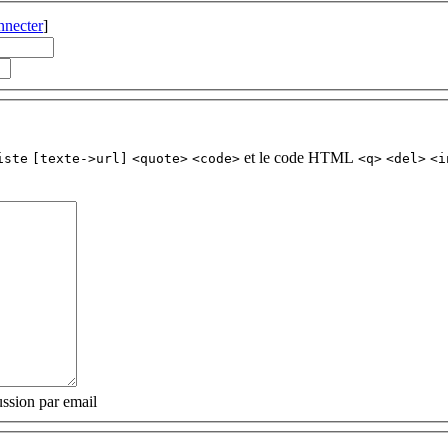
nnecter
]
et le code HTML
iste
[texte->url]
<quote>
<code>
<q>
<del>
<i
ssion par email