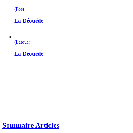
(Fos)
La Déouéde
(Latoue)
La Deouede
Sommaire Articles