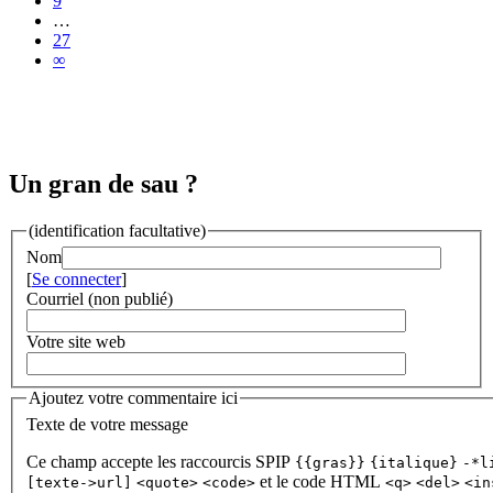
9
…
27
∞
Un gran de sau ?
(identification facultative)
Nom
[
Se connecter
]
Courriel (non publié)
Votre site web
Ajoutez votre commentaire ici
Texte de votre message
Ce champ accepte les raccourcis SPIP
{{gras}}
{italique}
-*l
et le code HTML
[texte->url]
<quote>
<code>
<q>
<del>
<in