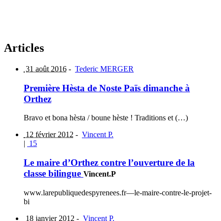
Articles
31 août 2016
-
Tederic MERGER
Première Hèsta de Noste Païs dimanche à
Orthez
Bravo et bona hèsta / boune hèste ! Traditions et (…)
12 février 2012
-
Vincent P.
|
15
Le maire d’Orthez contre l’ouverture de la
classe bilingue
Vincent.P
www.larepubliquedespyrenees.fr—le-maire-contre-le-projet-
bi
18 janvier 2012
-
Vincent P.