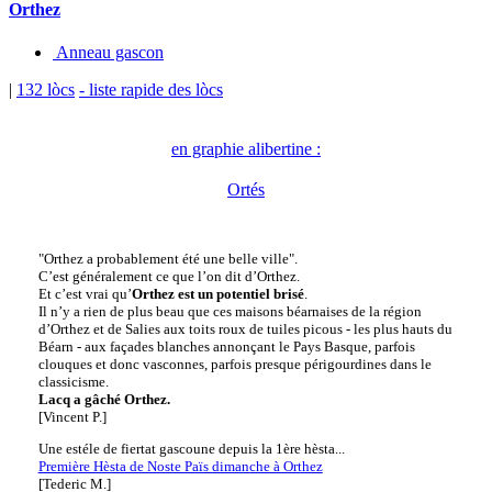
Orthez
Anneau gascon
|
132 lòcs
- liste rapide des lòcs
en graphie alibertine :
Ortés
"Orthez a probablement été une belle ville".
C’est généralement ce que l’on dit d’Orthez.
Et c’est vrai qu’
Orthez est un potentiel brisé
.
Il n’y a rien de plus beau que ces maisons béarnaises de la région
d’Orthez et de Salies aux toits roux de tuiles picous - les plus hauts du
Béarn - aux façades blanches annonçant le Pays Basque, parfois
clouques et donc vasconnes, parfois presque périgourdines dans le
classicisme.
Lacq a gâché Orthez.
[Vincent P.]
Une estéle de fiertat gascoune depuis la 1ère hèsta...
Première Hèsta de Noste Païs dimanche à Orthez
[Tederic M.]