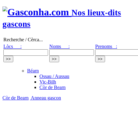
Nos lieux-dits
gascons
Recherche / Cèrca...
Lòcs :
Noms :
Prenoms :
Béarn
Ossau / Aussau
Vic-Bilh
Còr de Bearn
Còr de Bearn
Anneau gascon