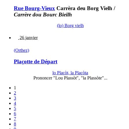
Rue Bourg-Vieux
Carrèra deu Borg Vielh
/
Carrère dou Bourc Bieilh
(lo) Borg vielh
26 janvier
(Orthez)
Plaçotte de Départ
lo Plaçòt, la Plaçòta
Prononcer "Lou Plassòt", "la Plassòte"...
1
2
3
4
5
6
7
8