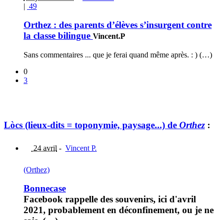
|
49
Orthez : des parents d’élèves s’insurgent contre
la classe bilingue
Vincent.P
Sans commentaires ... que je ferai quand même après. : ) (…)
0
3
Lòcs (lieux-dits = toponymie, paysage...) de
Orthez
:
24 avril
-
Vincent P.
(Orthez)
Bonnecase
Facebook rappelle des souvenirs, ici d'avril
2021, probablement en déconfinement, ou je ne