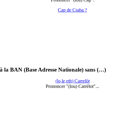
Cap de Craba ?
es à la BAN (Base Adresse Nationale) sans (…)
(lo,le,eth) Carrelòt
Prononcer "(lou) Carrélot"...