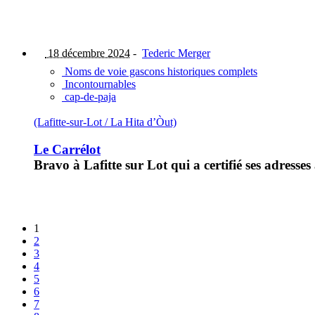
18 décembre 2024
-
Tederic Merger
Noms de voie gascons historiques complets
Incontournables
cap-de-paja
(Lafitte-sur-Lot / La Hita d’Òut)
Le Carrélot
Bravo à Lafitte sur Lot qui a certifié ses adress
1
2
3
4
5
6
7