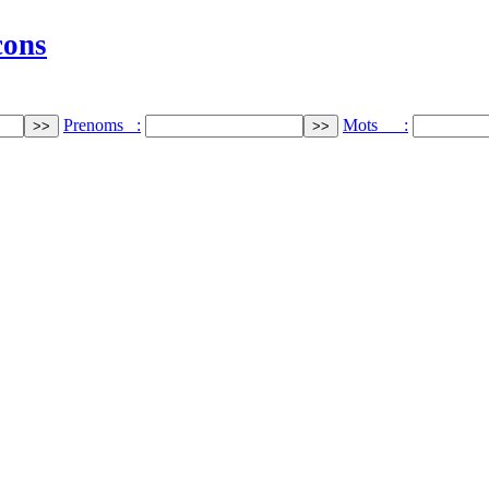
cons
Prenoms :
Mots :