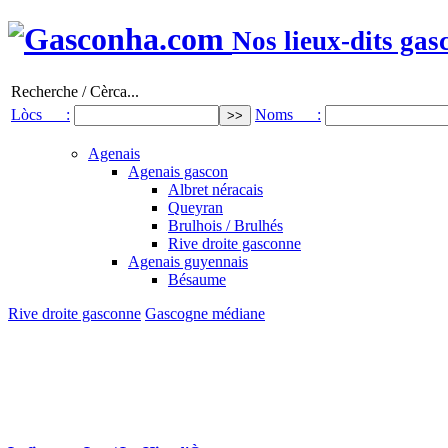
Nos lieux-dits gas
Recherche / Cèrca...
Lòcs :
Noms :
Agenais
Agenais gascon
Albret néracais
Queyran
Brulhois / Brulhés
Rive droite gasconne
Agenais guyennais
Bésaume
Rive droite gasconne
Gascogne médiane