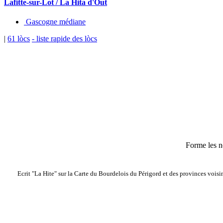
Lafitte-sur-Lot / La Hita d'Òut
Gascogne médiane
|
61 lòcs
- liste rapide des lòcs
Forme les n
Ecrit "La Hite" sur la Carte du Bourdelois du Périgord et des provinces voisine