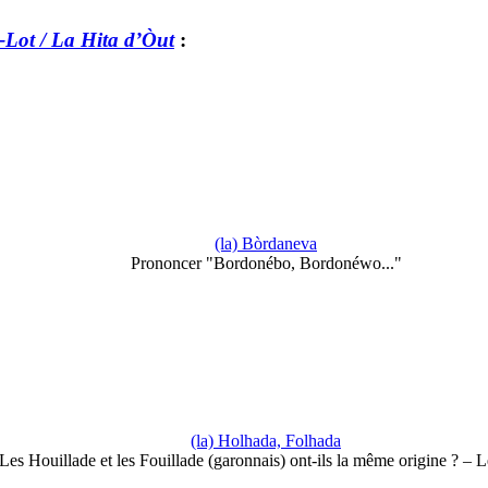
r-Lot / La Hita d’Òut
:
(la) Bòrdaneva
Prononcer "Bordonébo, Bordonéwo..."
(la) Holhada, Folhada
Les Houillade et les Fouillade (garonnais) ont-ils la même origine ? – 