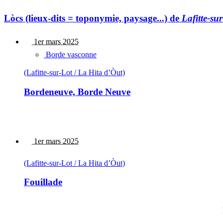
Lòcs (lieux-dits = toponymie, paysage...) de
Lafitte-su
1er mars 2025
Borde vasconne
(Lafitte-sur-Lot / La Hita d’Òut)
Bordeneuve, Borde Neuve
1er mars 2025
(Lafitte-sur-Lot / La Hita d’Òut)
Fouillade