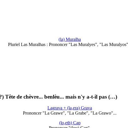
(la) Muralha
Pluriel Las Muralhas : Prononcer "Las Muralyes", "Las Muralyos".
Tête de chèvre... benlèu... mais n'y a-t-il pas (…)
Lagrava + (la,era) Grava
Prononcer "La Grawe", "La Grabe", "La Grawo"...
(lo,eth) Cap
Prononcer "(lou) Cap".