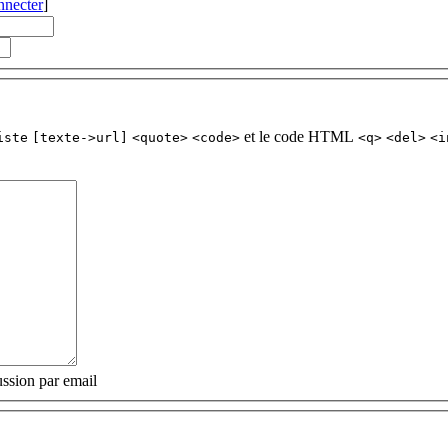
nnecter
]
et le code HTML
iste
[texte->url]
<quote>
<code>
<q>
<del>
<i
ssion par email