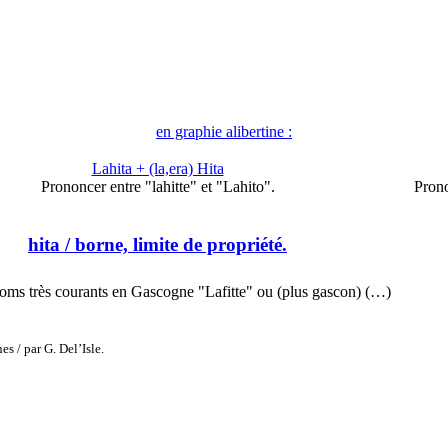
en graphie alibertine :
Lahita + (la,era) Hita
Prononcer entre "lahitte" et "Lahito".
Pron
hita
/ borne, limite de propriété.
oms très courants en Gascogne "Lafitte" ou (plus gascon) (…)
s / par G. Del’Isle.