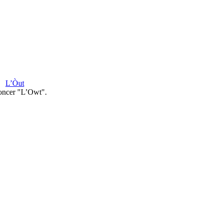
L’Òut
oncer "L’Owt".