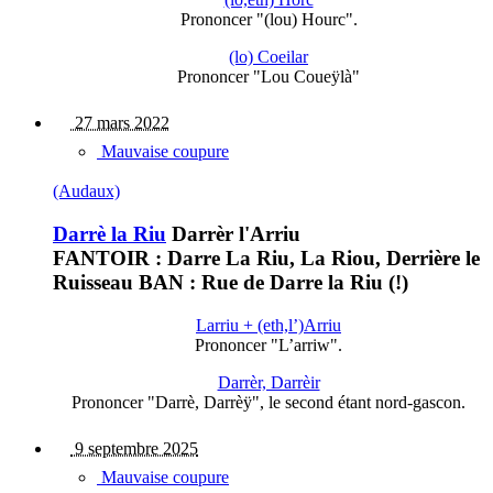
Prononcer "(lou) Hourc".
(lo) Coeilar
Prononcer "Lou Coueÿlà"
27 mars 2022
Mauvaise coupure
(Audaux)
Darrè la Riu
Darrèr l'Arriu
FANTOIR : Darre La Riu, La Riou, Derrière le
Ruisseau BAN : Rue de Darre la Riu (!)
Larriu + (eth,l’)Arriu
Prononcer "L’arriw".
Darrèr, Darrèir
Prononcer "Darrè, Darrèÿ", le second étant nord-gascon.
9 septembre 2025
Mauvaise coupure