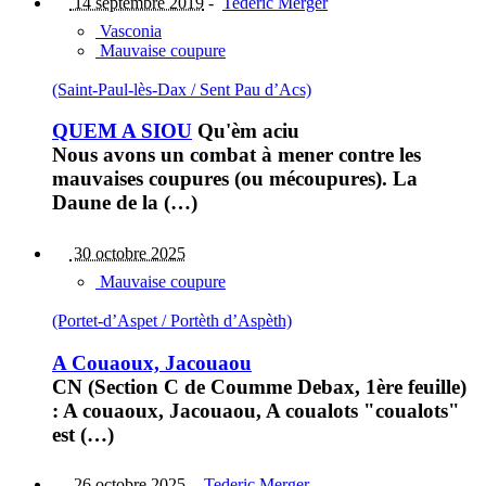
14 septembre 2019
-
Tederic Merger
Vasconia
Mauvaise coupure
(Saint-Paul-lès-Dax / Sent Pau d’Acs)
QUEM A SIOU
Qu'èm aciu
Nous avons un combat à mener contre les
mauvaises coupures (ou mécoupures). La
Daune de la (…)
30 octobre 2025
Mauvaise coupure
(Portet-d’Aspet / Portèth d’Aspèth)
A Couaoux, Jacouaou
CN (Section C de Coumme Debax, 1ère feuille)
: A couaoux, Jacouaou, A coualots "coualots"
est (…)
26 octobre 2025
-
Tederic Merger