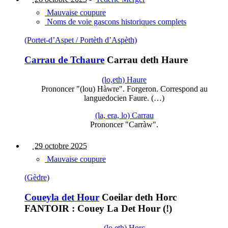
Mauvaise coupure
Noms de voie gascons historiques complets
(Portet-d’Aspet / Portèth d’Aspèth)
Carrau de Tchaure
Carrau deth Haure
(lo,eth) Haure
Prononcer "(lou) Hàwre". Forgeron. Correspond au
languedocien Faure. (…)
(la, era, lo) Carrau
Prononcer "Carràw".
29 octobre 2025
Mauvaise coupure
(Gèdre)
Coueyla det Hour
Coeilar deth Horc
FANTOIR : Couey La Det Hour (!)
(lo,eth) Horc