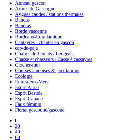
Anneau gascon
Arbres de Gascogne
Aÿgues caudes / stations thermales
Bandas
Banèras
Borde vasconne
Bordeaux-Euratlantique
Cantayres - chanter en gascon
cap-de-paja
Chafres de Leujats / Léogeats
Chasse et chasseurs / Casse é cassaÿres
Clocher-mur
Courses landaises & jeux taurins
Ecologie
Entre-deux-Mers
Esprit Airial
Esprit Bastide
Esprit Cabane
Faux féminin
Fiertat gascoune/gascona
0
20
40
60