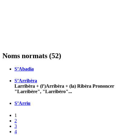
Noms normats (52)
S’Abadia
S’Arribèra
Larribèra + (l’)Arribèra + (la) Ribèra Prononcer
"Larribère", "Larribèro"...
S’Arriu
1
2
3
4