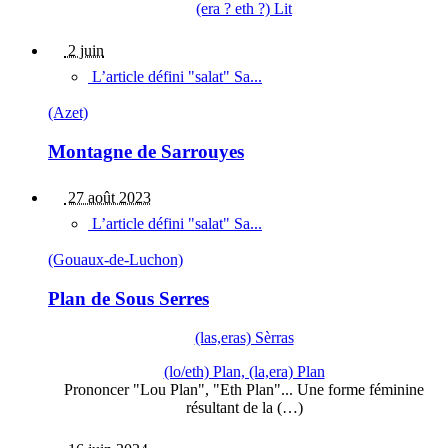
(era ? eth ?) Lit
2 juin
L’article défini "salat" Sa...
(Azet)
Montagne de Sarrouyes
27 août 2023
L’article défini "salat" Sa...
(Gouaux-de-Luchon)
Plan de Sous Serres
(las,eras) Sèrras
(lo/eth) Plan, (la,era) Plan
Prononcer "Lou Plan", "Eth Plan"... Une forme féminine
résultant de la (…)