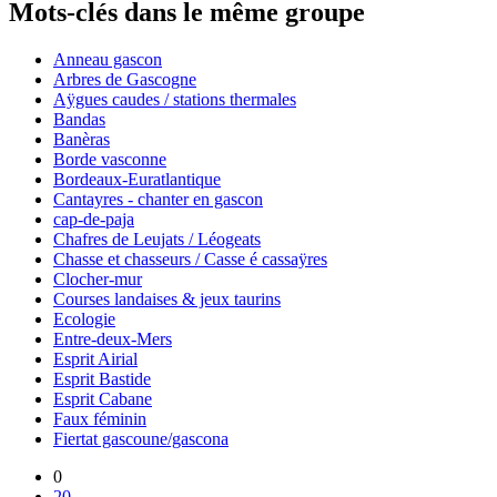
Mots-clés dans le même groupe
Anneau gascon
Arbres de Gascogne
Aÿgues caudes / stations thermales
Bandas
Banèras
Borde vasconne
Bordeaux-Euratlantique
Cantayres - chanter en gascon
cap-de-paja
Chafres de Leujats / Léogeats
Chasse et chasseurs / Casse é cassaÿres
Clocher-mur
Courses landaises & jeux taurins
Ecologie
Entre-deux-Mers
Esprit Airial
Esprit Bastide
Esprit Cabane
Faux féminin
Fiertat gascoune/gascona
0
20