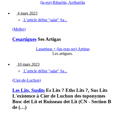
(la,era) Ribaròla, Arribaròla
4 mars 2023
L’article défini "salat" Sa...
(Melles)
Cesartigues
Ses Artigas
Lasartigas + (las,eras,ses) Artigas
Les artigues.
10 mars 2023
L’article défini "salat" Sa...
(Cier-de-Luchon)
Les Lits, Suslits
Es Lits ? Eths Lits ?, Sus Lits
L'existence à Cier de Luchon des toponymes
Bosc det Lit et Ruisseau det Lit (CN - Section B
de (…)