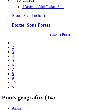
16 juin 2024
L’article défini "salat" Sa...
(Gouaux-de-Luchon)
Portes, Sous Portes
(la,era) Pòrta
1
2
3
4
5
6
7
8
9
10
∞
Punts geografics (14)
Arlos