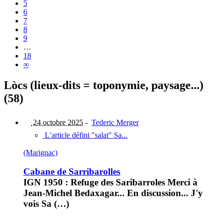
5
6
7
8
9
…
18
∞
Lòcs (lieux-dits = toponymie, paysage...)
(58)
24 octobre 2025
-
Tederic Merger
L’article défini "salat" Sa...
(Marignac)
Cabane de Sarribarolles
IGN 1950 : Refuge des Saribarroles Merci à
Jean-Michel Bedaxagar... En discussion... J'y
vois Sa (…)