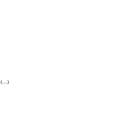
. (…)