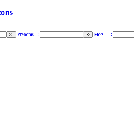
cons
Prenoms :
Mots :