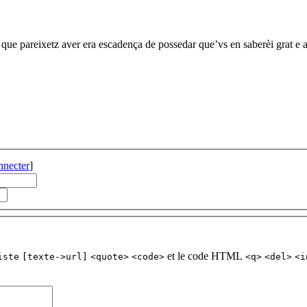
ue pareixetz aver era escadença de possedar que’vs en saberèi grat e ar
nnecter
]
et le code HTML
iste
[texte->url]
<quote>
<code>
<q>
<del>
<i