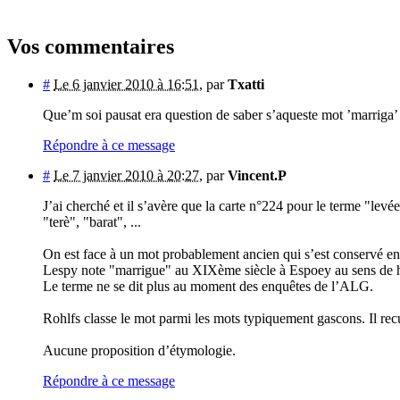
Vos commentaires
#
Le 6 janvier 2010 à 16:51
,
par
Txatti
Que’m soi pausat era question de saber s’aqueste mot ’marriga’ 
Répondre à ce message
#
Le 7 janvier 2010 à 20:27
,
par
Vincent.P
J’ai cherché et il s’avère que la carte n°224 pour le terme "levé
"terè", "barat", ...
On est face à un mot probablement ancien qui s’est conservé en
Lespy note "marrigue" au XIXème siècle à Espoey au sens de h
Le terme ne se dit plus au moment des enquêtes de l’ALG.
Rohlfs classe le mot parmi les mots typiquement gascons. Il recu
Aucune proposition d’étymologie.
Répondre à ce message