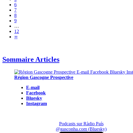
6
7
8
9
…
12
∞
Sommaire Articles
Région Gascogne Prospective
E-mail
Facebook
Bluesky
Instagram
Podcasts sur Ràdio País
@gasconha.com (Bluesky)