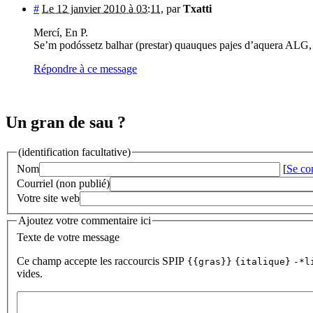
#
Le 12 janvier 2010 à 03:11
,
par
Txatti
Mercí, En P.
Se’m podóssetz balhar (prestar) quauques pajes d’aquera ALG, q
Répondre à ce message
Un gran de sau ?
(identification facultative)
Nom
[
Se co
Courriel (non publié)
Votre site web
Ajoutez votre commentaire ici
Texte de votre message
Ce champ accepte les raccourcis SPIP
{{gras}}
{italique}
-*l
vides.