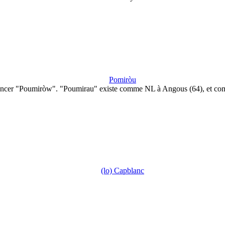
Pomiròu
ncer "Poumiròw". "Poumirau" existe comme NL à Angous (64), et c
(lo) Capblanc