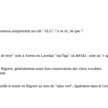
estossa arrepertoriat sus eth "ALG" ? e se òc, be que ?
e de terre" note à Arrens en Lavedan "ma’ŕiga" où &#341 ; note un "r api
 Bigorre, généralement assez bon conservatoire des vieux vocables.
aie.
eille le terme en Bigorre au sens de "talus vert", également dans le Gers