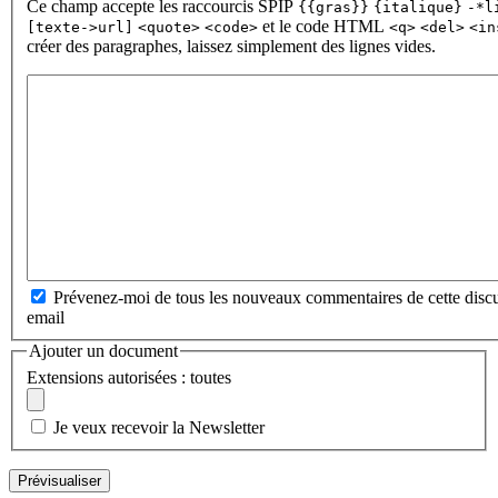
Ce champ accepte les raccourcis SPIP
{{gras}}
{italique}
-*l
et le code HTML
[texte->url]
<quote>
<code>
<q>
<del>
<in
créer des paragraphes, laissez simplement des lignes vides.
Prévenez-moi de tous les nouveaux commentaires de cette discu
email
Ajouter un document
Extensions autorisées : toutes
Je veux recevoir la Newsletter