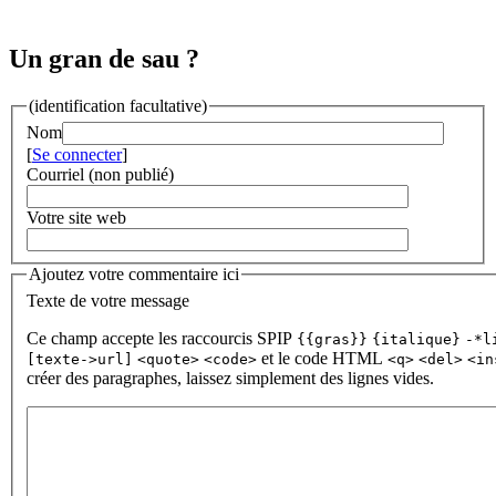
Un gran de sau ?
(identification facultative)
Nom
[
Se connecter
]
Courriel (non publié)
Votre site web
Ajoutez votre commentaire ici
Texte de votre message
Ce champ accepte les raccourcis SPIP
{{gras}}
{italique}
-*l
et le code HTML
[texte->url]
<quote>
<code>
<q>
<del>
<in
créer des paragraphes, laissez simplement des lignes vides.