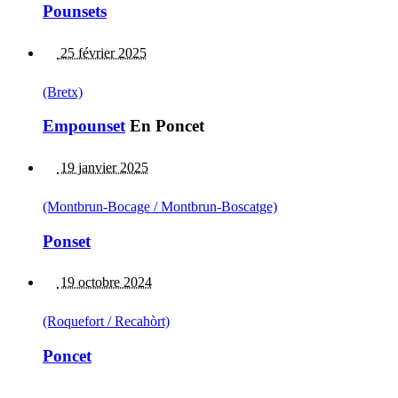
Pounsets
25 février 2025
(Bretx)
Empounset
En Poncet
19 janvier 2025
(Montbrun-Bocage / Montbrun-Boscatge)
Ponset
19 octobre 2024
(Roquefort / Recahòrt)
Poncet