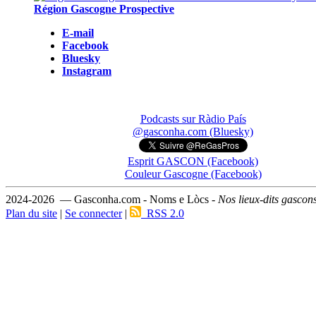
Région Gascogne Prospective
E-mail
Facebook
Bluesky
Instagram
Podcasts sur Ràdio País
@gasconha.com (Bluesky)
Esprit GASCON (Facebook)
Couleur Gascogne (Facebook)
2024-2026 — Gasconha.com - Noms e Lòcs -
Nos lieux-dits gascon
Plan du site
|
Se connecter
|
RSS 2.0