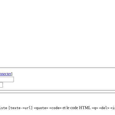
nnecter
]
et le code HTML
iste
[texte->url]
<quote>
<code>
<q>
<del>
<i