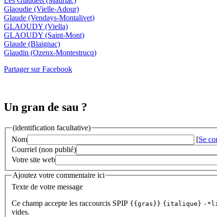
Les Glaudets
(Mauriac)
Glaoudie
(Vielle-Adour)
Glaude
(Vendays-Montalivet)
GLAOUDY
(Viella)
GLAOUDY
(Saint-Mont)
Glaude
(Blaignac)
Glaudin
(Ozenx-Montestrucq)
Partager sur Facebook
Un gran de sau ?
(identification facultative)
Nom
[
Se co
Courriel (non publié)
Votre site web
Ajoutez votre commentaire ici
Texte de votre message
Ce champ accepte les raccourcis SPIP
{{gras}}
{italique}
-*l
vides.