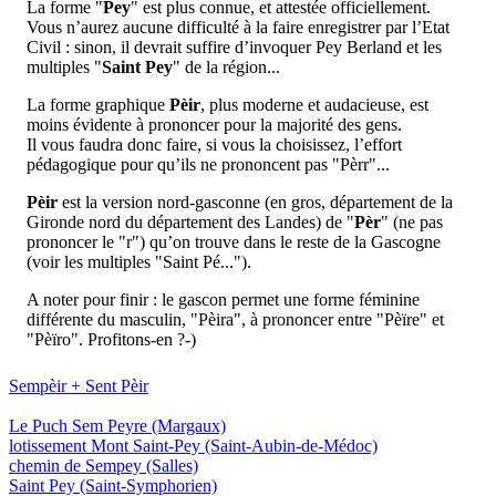
La forme "
Pey
" est plus connue, et attestée officiellement.
Vous n’aurez aucune difficulté à la faire enregistrer par l’Etat
Civil : sinon, il devrait suffire d’invoquer Pey Berland et les
multiples "
Saint Pey
" de la région...
La forme graphique
Pèir
, plus moderne et audacieuse, est
moins évidente à prononcer pour la majorité des gens.
Il vous faudra donc faire, si vous la choisissez, l’effort
pédagogique pour qu’ils ne prononcent pas "Pèrr"...
Pèir
est la version nord-gasconne (en gros, département de la
Gironde nord du département des Landes) de "
Pèr
" (ne pas
prononcer le "r") qu’on trouve dans le reste de la Gascogne
(voir les multiples "Saint Pé...").
A noter pour finir : le gascon permet une forme féminine
différente du masculin, "Pèira", à prononcer entre "Pèïre" et
"Pèïro". Profitons-en ?-)
Sempèir + Sent Pèir
Le Puch Sem Peyre
(Margaux)
lotissement Mont Saint-Pey
(Saint-Aubin-de-Médoc)
chemin de Sempey
(Salles)
Saint Pey
(Saint-Symphorien)