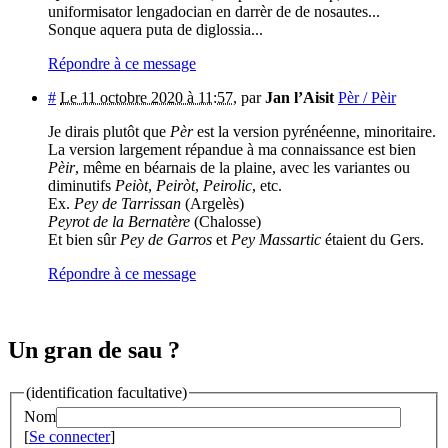
uniformisator lengadocian en darrèr de de nosautes...
Sonque aquera puta de diglossia...
Répondre à ce message
#
Le 11 octobre 2020 à 11:57
,
par
Jan l’Aisit
Pèr / Pèir
Je dirais plutôt que
Pèr
est la version pyrénéenne, minoritaire.
La version largement répandue à ma connaissance est bien
Pèir
, même en béarnais de la plaine, avec les variantes ou
diminutifs
Peiòt
,
Peiròt
,
Peirolic
, etc.
Ex.
Pey de Tarrissan
(Argelès)
Peyrot de la Bernatère
(Chalosse)
Et bien sûr
Pey de Garros
et
Pey Massartic
étaient du Gers.
Répondre à ce message
Un gran de sau ?
(identification facultative)
Nom
[
Se connecter
]