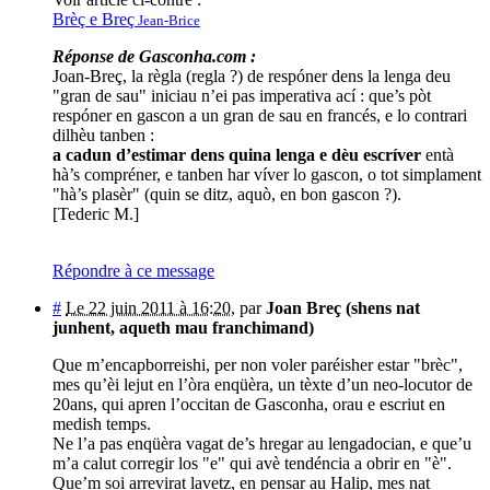
Brèç e Breç
Jean-Brice
Réponse de Gasconha.com :
Joan-Breç, la règla (regla ?) de respóner dens la lenga deu
"gran de sau" iniciau n’ei pas imperativa ací : que’s pòt
respóner en gascon a un gran de sau en francés, e lo contrari
dilhèu tanben :
a cadun d’estimar dens quina lenga e dèu escríver
entà
hà’s compréner, e tanben har víver lo gascon, o tot simplament
"hà’s plasèr" (quin se ditz, aquò, en bon gascon ?).
[Tederic M.]
Répondre à ce message
#
Le 22 juin 2011 à 16:20
,
par
Joan Breç (shens nat
junhent, aqueth mau franchimand)
Que m’encapborreishi, per non voler paréisher estar "brèc",
mes qu’èi lejut en l’òra enqüèra, un tèxte d’un neo-locutor de
20ans, qui apren l’occitan de Gasconha, orau e escriut en
medish temps.
Ne l’a pas enqüèra vagat de’s hregar au lengadocian, e que’u
m’a calut corregir los "e" qui avè tendéncia a obrir en "è".
Que’m soi arrevirat lavetz, en pensar au Halip, mes nat