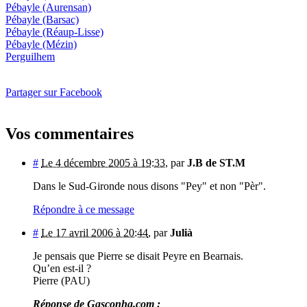
Pébayle
(Aurensan)
Pébayle
(Barsac)
Pébayle
(Réaup-Lisse)
Pébayle
(Mézin)
Perguilhem
Partager sur Facebook
Vos commentaires
#
Le 4 décembre 2005 à 19:33
,
par
J.B de ST.M
Dans le Sud-Gironde nous disons "Pey" et non "Pèr".
Répondre à ce message
#
Le 17 avril 2006 à 20:44
,
par
Julià
Je pensais que Pierre se disait Peyre en Bearnais.
Qu’en est-il ?
Pierre (PAU)
Réponse de Gasconha.com :