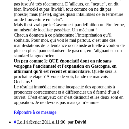
pas jusqu’à très récemment. D’ailleurs, en "negue", on dit
bien [hwoek] et pas [hwèk], tout comme on ne dit pas
[hoeste] mais [hèste], signes quasi infaillibles de la fermeture
ou de l’ouverture en "clar".
Mais il est vrai que le Gascon est par définition un être fermé,
un misérable localiste passéiste. Un méchant !
Chacun donnera à ce phénomène l’interprétation qu’il
souhaite. Pour moi, qui voit le mal partout, c’est une des
manifestations de la tendance occitaniste actuelle à vouloir de
plus en plus "panoccitaniser" le gascon, en l’alignant sur un
standard languedocien.
Un peu comme le QUE énonciatif dont on nie sans
vergogne l’ancienneté et l’expansion en Gascogne, en
affirmant qu’il est récent et minoritaire.
Quelle sera la
prochaine étape ? A vous de voir, bande de mauvais
Occitans !
Le résultat immédiat est une incapacité des apprenants à
prononcer correctement et à différencier un é fermé d’un è
ouvert. C’est ennuyeux car c’est distinctif et les deux sont en
opposition. Je ne devrais pas mais ça m’ennuie.
Répondre à ce message
#
Le 14 février 2011 à 11:00
,
par
Dàvid