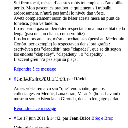
Sui frem tocat, mèste, d’acestes mòts tot empleats d’amabilitat
per jo. Mon gascon es praubòt, e quitament s’i trabalhi
ardorosament, n’aurà pas jamèi lo nivèu dau vòste.
Avetz completament rason de hèser acesta mesa au punt de
fonetica, plan vertadèira.
Lo /e/ barrat gascon deu èster respectat coma una realitat de la
lenga (gascona, occitana, coma vulhitz).
Los locutors ancians, mèsme occitanistas (pensi au Medoquin
Conòrt, per exemple) lo respectavan dens lora grafia :
escrivèven pas "clapadèir" mes "clapadei", que se dit segon
los endrets "clapadey", "clapadeuy", o "clapaduy".
L’accent grèu n’a pas aqui sa plaça.
Répondre à ce message
#
Le 14 février 2011 à 11:00
,
par
Dàvid
Amei, vòsta remarca sau "que" enonciatiu, que los
collectatges en Medòc, Lana Gran, Vasadés (hons Lavaud)
mustran son existéncia en Gironda, dens lo lengatge parlat.
Répondre à ce message
#
Le 17 juin 2011 à 14:42
,
par
Jean-Brice
Brèç e Breç
Voir article ci-contre :