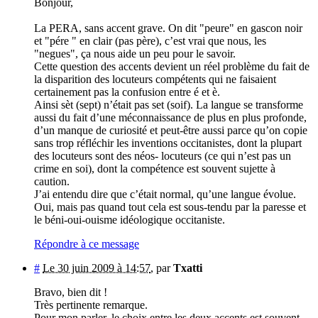
Bonjour,
La PERA, sans accent grave. On dit "peure" en gascon noir
et "pére " en clair (pas père), c’est vrai que nous, les
"negues", ça nous aide un peu pour le savoir.
Cette question des accents devient un réel problème du fait de
la disparition des locuteurs compétents qui ne faisaient
certainement pas la confusion entre é et è.
Ainsi sèt (sept) n’était pas set (soif). La langue se transforme
aussi du fait d’une méconnaissance de plus en plus profonde,
d’un manque de curiosité et peut-être aussi parce qu’on copie
sans trop réfléchir les inventions occitanistes, dont la plupart
des locuteurs sont des néos- locuteurs (ce qui n’est pas un
crime en soi), dont la compétence est souvent sujette à
caution.
J’ai entendu dire que c’était normal, qu’une langue évolue.
Oui, mais pas quand tout cela est sous-tendu par la paresse et
le béni-oui-ouisme idéologique occitaniste.
Répondre à ce message
#
Le 30 juin 2009 à 14:57
,
par
Txatti
Bravo, bien dit !
Très pertinente remarque.
Pour mon parler, le choix entre les deux accents est souvent