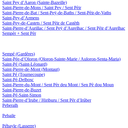
Saint Pey d’Aaron
(Sainte-Bazeille)
Saint-Pierre-de-Mons / Saint Pey / Sent Pèir
Saint-Pierre-de-Bat / Sent-Peÿ-de-Baths / Sent-Pèir-de-Vaths
Saint-Pey-d’Armens
Saint-Pey-de-Castets / Sent Pèir de Castèth
Saint-Pierre-d’Aurillac / Sent Peÿ d’Aurelhac / Sent Pèir d’Aurelhac
Sempèr + Sent Pèr
Sempé
(Gardères)
Saint-Pée-d’Oloron
(Oloron-Sainte-Marie / Auloron-Senta-Maria)
Saint-Pé
(Saint-Léonard)
Saint-Pierre-de-Mont
(Montaut)
Saint Pé
(Tournecoupe)
Saint-Pé-Delbosc
Saint-Pierre-du-Mont / Sent Pèr deu Mont / Sen Pè dou Moun
Saint-Pierre-de-Buzet
Saint-Pé-Saint-Simon
Saint-Pierre-d’Irube / Hiriburu / Sent Pèr d’Irúber
Peberalh
Pebaile
Pébayle
(Lasserre)