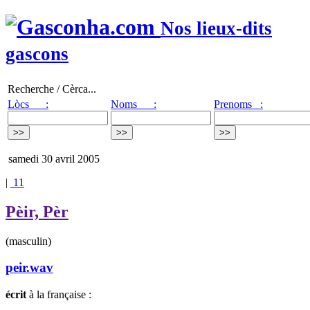
Nos lieux-dits
gascons
Recherche / Cèrca...
Lòcs :
Noms :
Prenoms :
samedi 30 avril 2005
|
11
Pèir, Pèr
(masculin)
peir.wav
écrit
à la française :