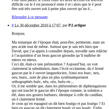
difficile car le é est prononcé entre é et i alors que le è peut
être soit très ouvert soit à peine plus ouvert qu’un é...
Répondre à ce message
#
Le 30 décembre 2010 à 17:07
,
par
P.Lartigue
Bonjour,
Ma remarque de l’époque était, peut-être, pertinente, mais un
peu acide tout de même. Surtout que je sais très bien que
David, que j’ai appris à connaître depuis, travaille sans relâche
à l’acquisition d’un beau gascon girondin qu’il maîtrise de
mieux en mieux.
Ceci dit, était-ce une prémonition ? Aujourd’hui, on voit
clairement la substitution, dans l’écrit occitaniste, du é fermé
gascon par le è ouvert languedocien. Ainsi nos huec, neu,
oeu, bueu...sont de plus en plus systématiquement
orthographiés huèc, nèu, oèu, buèu etc...
Or, il me semble que, dans les phénomènes de diphtongaisons
qui ont touché le gascon dès l’époque romane, la solution a
été, dans nos gosiers barbares, identique à celle du castillan,
un é clairement fermé.
Je crois qu’en espagnol on dit bien fouégo et pas fouègo ? Et
bien en gascon on dit clairement houéc et pas houèc. Enfin,