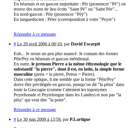
En béarnais et en gascon majoritaire : Pèr (prononcer "Pè") on
trouve des noms de lieu écrits "Saint Pé" ou "Saint Pée"...
En nord-gascon : Pèir (prononcer "Pèÿ")
En languedocien : Pèire (correspondrait à votre "Peyre")
Répondre à ce message
#
Le 29 avril 2006 à 00:10
,
par
David Escarpit
Euh... Je serais un peu plus nuancé. Je connais des formes
Pèir/Pey en béarnais et gascon méridional.
En outre,
le prénom Pierre a la même éthymologie que le
substantif "la pierre", dont il est, en latin, la simple forme
masculine
(petra = la pierre, Petrus = Pierre).
Dans cette optique, il me semble que la forme "Pèir/Pey"
doive être privilégiée en gascon, puisqu’on dit "la pèira" dans
toute la Gascogne (comme l’attestent les toponymes
Peyrehorade et Peyrelongue dans les Landes) et non pas "la
pèra" qui veut dire "la poire".
Répondre à ce message
#
Le 30 juin 2009 à 13:59
,
par
P.Lartigue