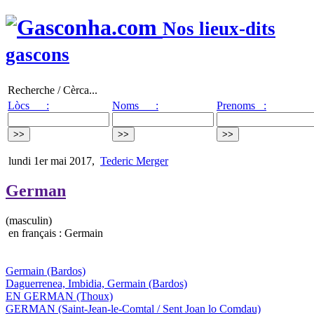
Nos lieux-dits
gascons
Recherche / Cèrca...
Lòcs :
Noms :
Prenoms :
lundi 1er mai 2017
,
Tederic Merger
German
(masculin)
en français : Germain
Germain
(Bardos)
Daguerrenea, Imbidia, Germain
(Bardos)
EN GERMAN
(Thoux)
GERMAN
(Saint-Jean-le-Comtal / Sent Joan lo Comdau)