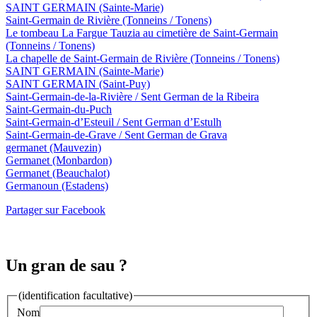
SAINT GERMAIN
(Sainte-Marie)
Saint-Germain de Rivière
(Tonneins / Tonens)
Le tombeau La Fargue Tauzia au cimetière de Saint-Germain
(Tonneins / Tonens)
La chapelle de Saint-Germain de Rivière
(Tonneins / Tonens)
SAINT GERMAIN
(Sainte-Marie)
SAINT GERMAIN
(Saint-Puy)
Saint-Germain-de-la-Rivière / Sent German de la Ribeira
Saint-Germain-du-Puch
Saint-Germain-d’Esteuil / Sent German d’Estulh
Saint-Germain-de-Grave / Sent German de Grava
germanet
(Mauvezin)
Germanet
(Monbardon)
Germanet
(Beauchalot)
Germanoun
(Estadens)
Partager sur Facebook
Un gran de sau ?
(identification facultative)
Nom