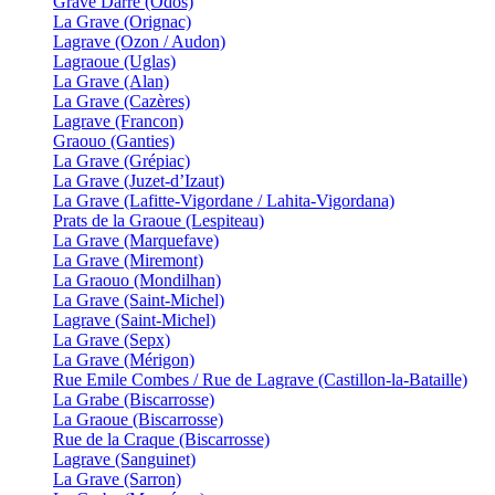
Grave Darré (Odos)
La Grave (Orignac)
Lagrave (Ozon / Audon)
Lagraoue (Uglas)
La Grave (Alan)
La Grave (Cazères)
Lagrave (Francon)
Graouo (Ganties)
La Grave (Grépiac)
La Grave (Juzet-d’Izaut)
La Grave (Lafitte-Vigordane / Lahita-Vigordana)
Prats de la Graoue (Lespiteau)
La Grave (Marquefave)
La Grave (Miremont)
La Graouo (Mondilhan)
La Grave (Saint-Michel)
Lagrave (Saint-Michel)
La Grave (Sepx)
La Grave (Mérigon)
Rue Emile Combes / Rue de Lagrave (Castillon-la-Bataille)
La Grabe (Biscarrosse)
La Graoue (Biscarrosse)
Rue de la Craque (Biscarrosse)
Lagrave (Sanguinet)
La Grave (Sarron)