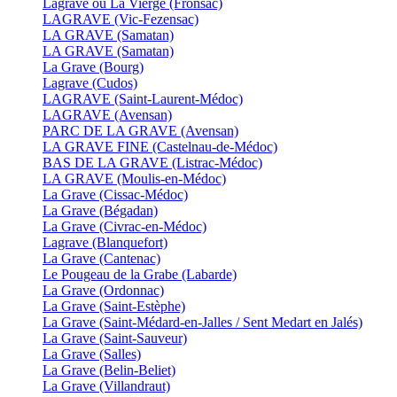
Lagrave ou La Vierge (Fronsac)
LAGRAVE (Vic-Fezensac)
LA GRAVE (Samatan)
LA GRAVE (Samatan)
La Grave (Bourg)
Lagrave (Cudos)
LAGRAVE (Saint-Laurent-Médoc)
LAGRAVE (Avensan)
PARC DE LA GRAVE (Avensan)
LA GRAVE FINE (Castelnau-de-Médoc)
BAS DE LA GRAVE (Listrac-Médoc)
LA GRAVE (Moulis-en-Médoc)
La Grave (Cissac-Médoc)
La Grave (Bégadan)
La Grave (Civrac-en-Médoc)
Lagrave (Blanquefort)
La Grave (Cantenac)
Le Pougeau de la Grabe (Labarde)
La Grave (Ordonnac)
La Grave (Saint-Estèphe)
La Grave (Saint-Médard-en-Jalles / Sent Medart en Jalés)
La Grave (Saint-Sauveur)
La Grave (Salles)
La Grave (Belin-Beliet)
La Grave (Villandraut)