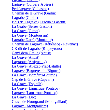
Lagrave (Corbère-Abères)
Pédelagrave (Gabaston)
Chemin de la Grave (Garlin)
Lagrabe (Garlin)
Bois de Lagrave (Lescun / Lascun)
La Grabe (Serres-Gaston)
La Grave (Gimat)
La Grave (Montoussin)
Lagrabe Darrè (Montaner)
Chemin de Lagrave (Rébénacq / Revenac)
CR dit de Lagrabe (Riupeyrous)
Cami dera Graua (Antist)
La Grave (Antist)
Lagraoue (Artiguemy)
La Grave (Avezac-Prat-Lahitte)
Lagrave (Bagnères-de-Bigorre)
La Grave (Bordères-Louron)
Cap de la Grave (Capvern)
La Grave (Espieilh)
La Grave (Lamarque-Pontacq)
Lagrave (Lamarque-Pontacq)
La Grave (Luc)
Grave de Hourgrand (Montgaillard)
Lagrave (Montgaillard)