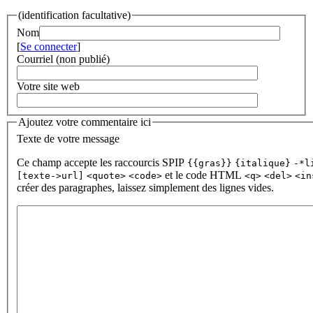
(identification facultative)
Nom
[
Se connecter
]
Courriel (non publié)
Votre site web
Ajoutez votre commentaire ici
Texte de votre message
Ce champ accepte les raccourcis SPIP
{{gras}}
{italique}
-*l
et le code HTML
[texte->url]
<quote>
<code>
<q>
<del>
<in
créer des paragraphes, laissez simplement des lignes vides.