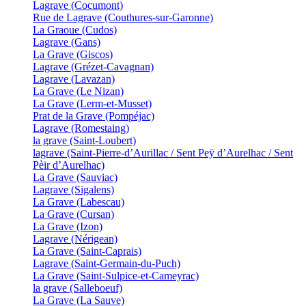
Lagrave (Cocumont)
Rue de Lagrave (Couthures-sur-Garonne)
La Graoue (Cudos)
Lagrave (Gans)
La Grave (Giscos)
Lagrave (Grézet-Cavagnan)
Lagrave (Lavazan)
La Grave (Le Nizan)
La Grave (Lerm-et-Musset)
Prat de la Grave (Pompéjac)
Lagrave (Romestaing)
la grave (Saint-Loubert)
lagrave (Saint-Pierre-d’Aurillac / Sent Peÿ d’Aurelhac / Sent
Pèir d’Aurelhac)
La Grave (Sauviac)
Lagrave (Sigalens)
La Grave (Labescau)
La Grave (Cursan)
La Grave (Izon)
Lagrave (Nérigean)
La Grave (Saint-Caprais)
Lagrave (Saint-Germain-du-Puch)
La Grave (Saint-Sulpice-et-Cameyrac)
la grave (Salleboeuf)
La Grave (La Sauve)