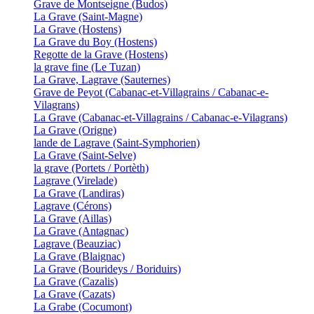
Grave de Montseigne (Budos)
La Grave (Saint-Magne)
La Grave (Hostens)
La Grave du Boy (Hostens)
Regotte de la Grave (Hostens)
la grave fine (Le Tuzan)
La Grave, Lagrave (Sauternes)
Grave de Peyot (Cabanac-et-Villagrains / Cabanac-e-
Vilagrans)
La Grave (Cabanac-et-Villagrains / Cabanac-e-Vilagrans)
La Grave (Origne)
lande de Lagrave (Saint-Symphorien)
La Grave (Saint-Selve)
la grave (Portets / Portèth)
Lagrave (Virelade)
La Grave (Landiras)
Lagrave (Cérons)
La Grave (Aillas)
La Grave (Antagnac)
Lagrave (Beauziac)
La Grave (Blaignac)
La Grave (Bourideys / Boriduirs)
La Grave (Cazalis)
La Grave (Cazats)
La Grabe (Cocumont)