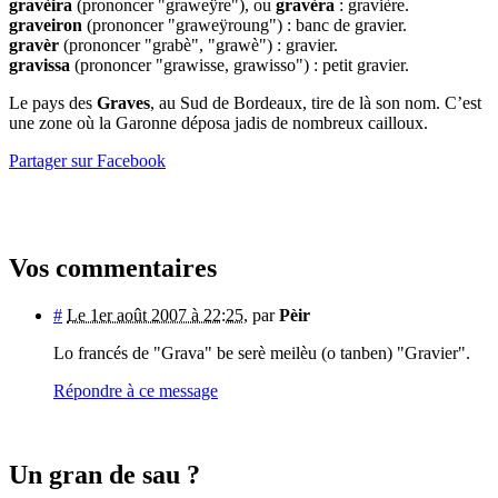
gravèira
(prononcer "graweÿre"), ou
gravèra
: gravière.
graveiron
(prononcer "graweÿroung") : banc de gravier.
gravèr
(prononcer "grabè", "grawè") : gravier.
gravissa
(prononcer "grawisse, grawisso") : petit gravier.
Le pays des
Graves
, au Sud de Bordeaux, tire de là son nom. C’est
une zone où la Garonne déposa jadis de nombreux cailloux.
Partager sur Facebook
Vos commentaires
#
Le 1er août 2007 à 22:25
,
par
Pèir
Lo francés de "Grava" be serè meilèu (o tanben) "Gravier".
Répondre à ce message
Un gran de sau ?