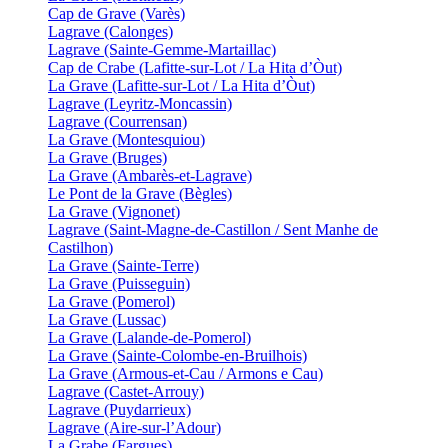
Cap de Grave (Varès)
Lagrave (Calonges)
Lagrave (Sainte-Gemme-Martaillac)
Cap de Crabe (Lafitte-sur-Lot / La Hita d’Òut)
La Grave (Lafitte-sur-Lot / La Hita d’Òut)
Lagrave (Leyritz-Moncassin)
Lagrave (Courrensan)
La Grave (Montesquiou)
La Grave (Bruges)
La Grave (Ambarès-et-Lagrave)
Le Pont de la Grave (Bègles)
La Grave (Vignonet)
Lagrave (Saint-Magne-de-Castillon / Sent Manhe de
Castilhon)
La Grave (Sainte-Terre)
La Grave (Puisseguin)
La Grave (Pomerol)
La Grave (Lussac)
La Grave (Lalande-de-Pomerol)
La Grave (Sainte-Colombe-en-Bruilhois)
La Grave (Armous-et-Cau / Armons e Cau)
Lagrave (Castet-Arrouy)
Lagrave (Puydarrieux)
Lagrave (Aire-sur-l’Adour)
La Grabe (Fargues)