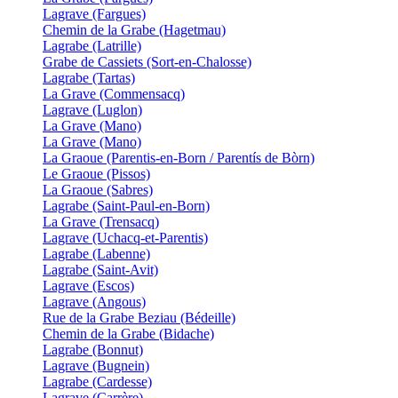
Lagrave (Fargues)
Chemin de la Grabe (Hagetmau)
Lagrabe (Latrille)
Grabe de Cassiets (Sort-en-Chalosse)
Lagrabe (Tartas)
La Grave (Commensacq)
Lagrave (Luglon)
La Grave (Mano)
La Grave (Mano)
La Graoue (Parentis-en-Born / Parentís de Bòrn)
Le Graoue (Pissos)
La Graoue (Sabres)
Lagrabe (Saint-Paul-en-Born)
La Grave (Trensacq)
Lagrave (Uchacq-et-Parentis)
Lagrabe (Labenne)
Lagrabe (Saint-Avit)
Lagrave (Escos)
Lagrave (Angous)
Rue de la Grabe Beziau (Bédeille)
Chemin de la Grabe (Bidache)
Lagrabe (Bonnut)
Lagrave (Bugnein)
Lagrabe (Cardesse)
Lagrave (Carrère)