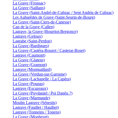
La Grave (Fronsac)
La Grave (Saillans)
La Grave (Saint-André-de-Cubzac / Sent Andriu de Cubzac)
Les Aubarèdes de Grave (Saint-Seurin-de-Bourg)
La Grave (Saint-Ciers-de-Canesse)
Cap de la Grave (Callen)
Lagrave, la Grave (Bourriot-Bergonce)
Lagrave (Geloux)
Lagrabe (Saint-Perdon)
La Grave (Bardigues)
La Grave (Castéra-Bouzet / Casterar-Boset)
Lagrave (Caumont)
La Grave (Glatens)
La Grave (Gramont)
Lagrave (Montgaillard)
La Grave (Verdun-sur-Garonne)
La Grave (Lachapelle / La Capèra)
La Grave (Poupas)
Lagrave (Escazeaux)
La Grave (Puydaniel / Poi Danèu ?)
La Grave (Marmande)
Moulin Lagrave (Sénestis)
Lagrave (Fauillet / Haulhet)
Lagrave (Tonneins / Tonens)
La Grave (Monheurt)