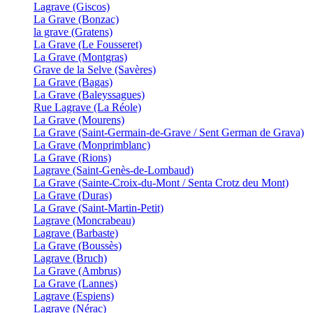
Lagrave (Giscos)
La Grave (Bonzac)
la grave (Gratens)
La Grave (Le Fousseret)
La Grave (Montgras)
Grave de la Selve (Savères)
La Grave (Bagas)
La Grave (Baleyssagues)
Rue Lagrave (La Réole)
La Grave (Mourens)
La Grave (Saint-Germain-de-Grave / Sent German de Grava)
La Grave (Monprimblanc)
La Grave (Rions)
Lagrave (Saint-Genès-de-Lombaud)
La Grave (Sainte-Croix-du-Mont / Senta Crotz deu Mont)
La Grave (Duras)
La Grave (Saint-Martin-Petit)
Lagrave (Moncrabeau)
Lagrave (Barbaste)
La Grave (Boussès)
Lagrave (Bruch)
La Grave (Ambrus)
La Grave (Lannes)
Lagrave (Espiens)
Lagrave (Nérac)