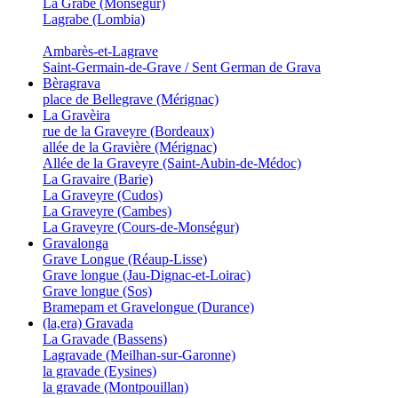
La Grabe (Monségur)
Lagrabe (Lombia)
Ambarès-et-Lagrave
Saint-Germain-de-Grave / Sent German de Grava
Bèragrava
place de Bellegrave (Mérignac)
La Gravèira
rue de la Graveyre (Bordeaux)
allée de la Gravière (Mérignac)
Allée de la Graveyre (Saint-Aubin-de-Médoc)
La Gravaire (Barie)
La Graveyre (Cudos)
La Graveyre (Cambes)
La Graveyre (Cours-de-Monségur)
Gravalonga
Grave Longue (Réaup-Lisse)
Grave longue (Jau-Dignac-et-Loirac)
Grave longue (Sos)
Bramepam et Gravelongue (Durance)
(la,era) Gravada
La Gravade (Bassens)
Lagravade (Meilhan-sur-Garonne)
la gravade (Eysines)
la gravade (Montpouillan)