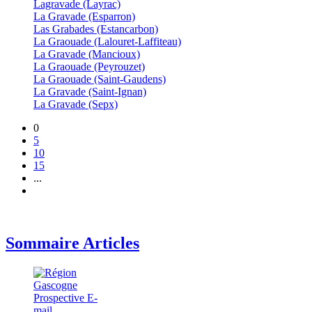
Lagravade (Layrac)
La Gravade (Esparron)
Las Grabades (Estancarbon)
La Graouade (Lalouret-Laffiteau)
La Gravade (Mancioux)
La Graouade (Peyrouzet)
La Graouade (Saint-Gaudens)
La Gravade (Saint-Ignan)
La Gravade (Sepx)
0
5
10
15
...
Sommaire Articles