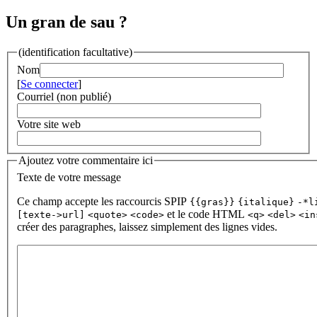
Un gran de sau ?
(identification facultative)
Nom
[
Se connecter
]
Courriel (non publié)
Votre site web
Ajoutez votre commentaire ici
Texte de votre message
Ce champ accepte les raccourcis SPIP
{{gras}}
{italique}
-*l
et le code HTML
[texte->url]
<quote>
<code>
<q>
<del>
<in
créer des paragraphes, laissez simplement des lignes vides.