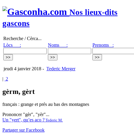
Nos lieux-dits
gascons
Recherche / Cèrca...
Lòcs :
Noms :
Prenoms :
jeudi 4 janvier 2018
-
Tederic Merger
|
2
gèrm, gèrt
français : grange et prés au bas des montagnes
Prononcer "gèr", "yèr"...
Un "yert", qu’es aco ?
Tederic M.
Partager sur Facebook