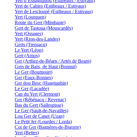
Yert d’Espagnauou (Estibeaux / Estivaus)
Yert de Cabiro (Estibeaux / Estivaus)
Yert de Lescloupé (Estibeaux / Estivaus)
Yert (Lourquen)
Route du Gert (Mimbaste)
Gert de Tastoua (Mouscardès)
Yert (Ossages)
Yert (Rion-des-Landes)
Gerts (Trensacq)
Le Yert (Léon)
Gert (Arnos)
Ger (Arthez-de-Béarn / Artés de Bearn)
Gers de Baix, de Haut (Bonnut)
Le Ger (Boumourt)
Ger (Eaux-Bonnes)
Ger dou Broc (Hagetaubin)
Le Ger (Lacadée)
Cap du Yert (Clermont)
Ger (Rébénacq / Revenac)
Bas du Gert (Sallespisse)
Le Ger (Sault-de-Navailles)
Lou Ger de Canet (Uzan)
Le Petit Jer (Lourdes / Lorda)
Cot de Ger (Bagnères-de-Bigorre)
Yert (Bettes)