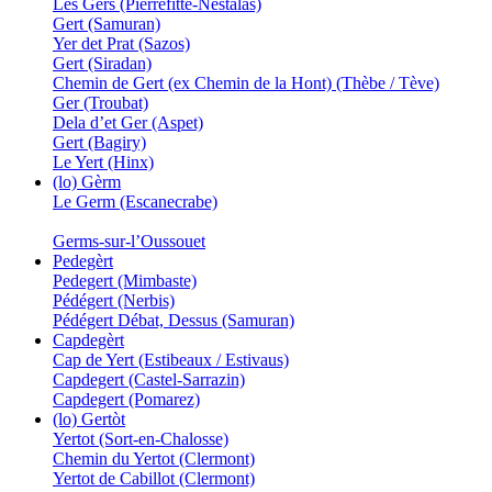
Les Gers (Pierrefitte-Nestalas)
Gert (Samuran)
Yer det Prat (Sazos)
Gert (Siradan)
Chemin de Gert (ex Chemin de la Hont) (Thèbe / Tève)
Ger (Troubat)
Dela d’et Ger (Aspet)
Gert (Bagiry)
Le Yert (Hinx)
(lo) Gèrm
Le Germ (Escanecrabe)
Germs-sur-l’Oussouet
Pedegèrt
Pedegert (Mimbaste)
Pédégert (Nerbis)
Pédégert Débat, Dessus (Samuran)
Capdegèrt
Cap de Yert (Estibeaux / Estivaus)
Capdegert (Castel-Sarrazin)
Capdegert (Pomarez)
(lo) Gertòt
Yertot (Sort-en-Chalosse)
Chemin du Yertot (Clermont)
Yertot de Cabillot (Clermont)