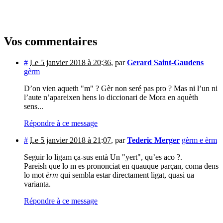
Vos commentaires
#
Le 5 janvier 2018 à 20:36
,
par
Gerard Saint-Gaudens
gèrm
D’on vien aqueth "m" ? Gèr non seré pas pro ? Mas ni l’un ni
l’aute n’apareixen hens lo diccionari de Mora en aquèth
sens...
Répondre à ce message
#
Le 5 janvier 2018 à 21:07
,
par
Tederic Merger
gèrm e èrm
Seguir lo ligam ça-sus entà Un "yert", qu’es aco ?.
Pareish que lo m es prononciat en quauque parçan, coma dens
lo mot
èrm
qui sembla estar directament ligat, quasi ua
varianta.
Répondre à ce message