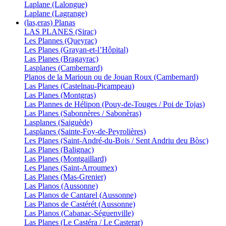
Laplane (Lalongue)
Laplane (Lagrange)
(las,eras) Planas
LAS PLANES (Sirac)
Les Plannes (Queyrac)
Les Planes (Grayan-et-l’Hôpital)
Las Planes (Bragayrac)
Lasplanes (Cambernard)
Planos de la Marioun ou de Jouan Roux (Cambernard)
Las Planes (Castelnau-Picampeau)
Las Planes (Montgras)
Las Plannes de Hélipon (Pouy-de-Touges / Poi de Tojas)
Las Planes (Sabonnères / Sabonèras)
Lasplanes (Saiguède)
Lasplanes (Sainte-Foy-de-Peyrolières)
Les Planes (Saint-André-du-Bois / Sent Andriu deu Bòsc)
Las Planes (Balignac)
Las Planes (Montgaillard)
Les Planes (Saint-Arroumex)
Las Planes (Mas-Grenier)
Las Planos (Aussonne)
Las Planos de Cantarel (Aussonne)
Las Planos de Castérét (Aussonne)
Las Planos (Cabanac-Séguenville)
Las Planes (Le Castéra / Le Casterar)