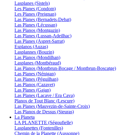
Lasplanes (Sistels)
Les Planes (Condom)
Les Planes (Preignan)
Las Planes (Bernadets-Debat)
Las Planes (Lécussan)
Las Planos (Montgazin)
Las Planes (Lussan-Adeilhac)
Las Planes (Aspret-Sarrat)
Esplanos (Auzas)
Lasplannes (Bouzin)
Las Planos (Mondilhan)
Lasplanes (Montbéraud)
Las Planos (Montbrun-Bocage / Montbrun-Boscatge)
Las Planes (Nénigan)
Las Planes (Péguilhan)
Las Planos (Cazavet)
Las Planes (Gajan)
Las Planes (Lacave / Era Cava)
Planos de Tout Blanc (Lescure)
Las Planes (Mauvezin-de-Sainte-Croix)
Las Planos de Dessus (Sieuras)
La Planeta
LA PLANETTE (Ségoufielle)
Lasplanettes (Fontenilles)
Chemin de la Planette (Aussonne)