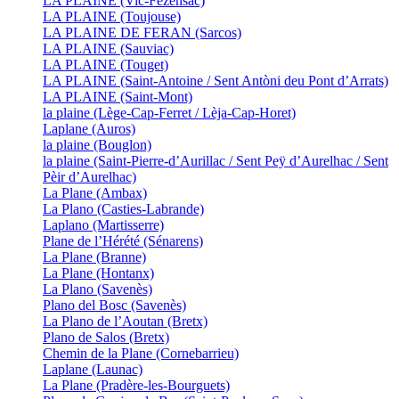
LA PLAINE (Vic-Fezensac)
LA PLAINE (Toujouse)
LA PLAINE DE FERAN (Sarcos)
LA PLAINE (Sauviac)
LA PLAINE (Touget)
LA PLAINE (Saint-Antoine / Sent Antòni deu Pont d’Arrats)
LA PLAINE (Saint-Mont)
la plaine (Lège-Cap-Ferret / Lèja-Cap-Horet)
Laplane (Auros)
la plaine (Bouglon)
la plaine (Saint-Pierre-d’Aurillac / Sent Peÿ d’Aurelhac / Sent
Pèir d’Aurelhac)
La Plane (Ambax)
La Plano (Casties-Labrande)
Laplano (Martisserre)
Plane de l’Hérété (Sénarens)
La Plane (Branne)
La Plane (Hontanx)
La Plano (Savenès)
Plano del Bosc (Savenès)
La Plano de l’Aoutan (Bretx)
Plano de Salos (Bretx)
Chemin de la Plane (Cornebarrieu)
Laplane (Launac)
La Plane (Pradère-les-Bourguets)