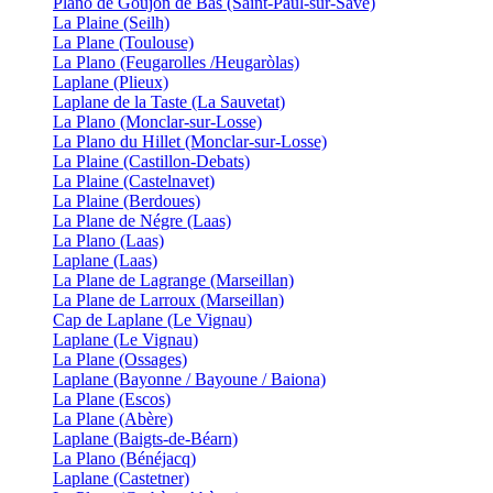
Plano de Goujon de Bas (Saint-Paul-sur-Save)
La Plaine (Seilh)
La Plane (Toulouse)
La Plano (Feugarolles /Heugaròlas)
Laplane (Plieux)
Laplane de la Taste (La Sauvetat)
La Plano (Monclar-sur-Losse)
La Plano du Hillet (Monclar-sur-Losse)
La Plaine (Castillon-Debats)
La Plaine (Castelnavet)
La Plaine (Berdoues)
La Plane de Négre (Laas)
La Plano (Laas)
Laplane (Laas)
La Plane de Lagrange (Marseillan)
La Plane de Larroux (Marseillan)
Cap de Laplane (Le Vignau)
Laplane (Le Vignau)
La Plane (Ossages)
Laplane (Bayonne / Bayoune / Baiona)
La Plane (Escos)
La Plane (Abère)
Laplane (Baigts-de-Béarn)
La Plano (Bénéjacq)
Laplane (Castetner)