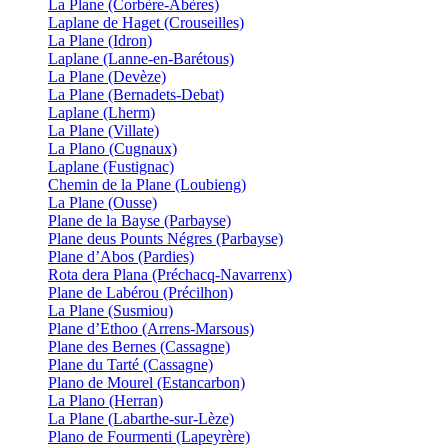
La Plane (Corbère-Abères)
Laplane de Haget (Crouseilles)
La Plane (Idron)
Laplane (Lanne-en-Barétous)
La Plane (Devèze)
La Plane (Bernadets-Debat)
Laplane (Lherm)
La Plane (Villate)
La Plano (Cugnaux)
Laplane (Fustignac)
Chemin de la Plane (Loubieng)
La Plane (Ousse)
Plane de la Bayse (Parbayse)
Plane deus Pounts Négres (Parbayse)
Plane d’Abos (Pardies)
Rota dera Plana (Préchacq-Navarrenx)
Plane de Labérou (Précilhon)
La Plane (Susmiou)
Plane d’Ethoo (Arrens-Marsous)
Plane des Bernes (Cassagne)
Plane du Tarté (Cassagne)
Plano de Mourel (Estancarbon)
La Plano (Herran)
La Plane (Labarthe-sur-Lèze)
Plano de Fourmenti (Lapeyrère)