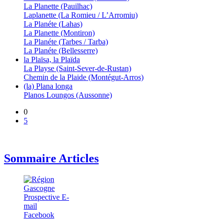
La Planette (Pauilhac)
Laplanette (La Romieu / L’Arromiu)
La Planéte (Lahas)
La Planette (Montiron)
La Planéte (Tarbes / Tarba)
La Planéte (Bellesserre)
la Plaïsa, la Plaïda
La Playse (Saint-Sever-de-Rustan)
Chemin de la Plaide (Montégut-Arros)
(la) Plana longa
Planos Loungos (Aussonne)
0
5
Sommaire Articles