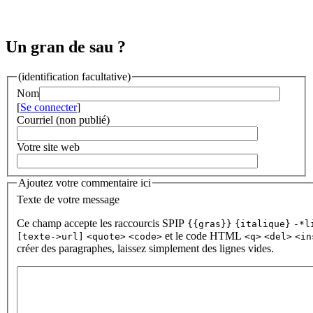
Un gran de sau ?
(identification facultative)
Nom
[
Se connecter
]
Courriel (non publié)
Votre site web
Ajoutez votre commentaire ici
Texte de votre message
Ce champ accepte les raccourcis SPIP
{{gras}}
{italique}
-*l
et le code HTML
[texte->url]
<quote>
<code>
<q>
<del>
<in
créer des paragraphes, laissez simplement des lignes vides.