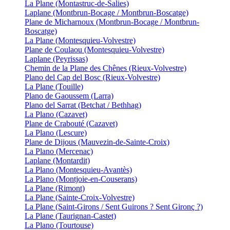
La Plane (Montastruc-de-Salies)
Laplane (Montbrun-Bocage / Montbrun-Boscatge)
Plane de Micharnoux (Montbrun-Bocage / Montbrun-
Boscatge)
La Plane (Montesquieu-Volvestre)
Plane de Coulaou (Montesquieu-Volvestre)
Laplane (Peyrissas)
Chemin de la Plane des Chênes (Rieux-Volvestre)
Plano del Cap del Bosc (Rieux-Volvestre)
La Plane (Touille)
Plano de Gaoussem (Larra)
Plano del Sarrat (Betchat / Bethhag)
La Plano (Cazavet)
Plane de Crabouté (Cazavet)
La Plano (Lescure)
Plane de Dijous (Mauvezin-de-Sainte-Croix)
La Plano (Mercenac)
Laplane (Montardit)
La Plano (Montesquieu-Avantès)
La Plano (Montjoie-en-Couserans)
La Plane (Rimont)
La Plane (Sainte-Croix-Volvestre)
La Plane (Saint-Girons / Sent Guirons ? Sent Gironç ?)
La Plane (Taurignan-Castet)
La Plano (Tourtouse)