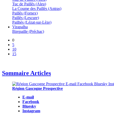
Tuc de Paillès (Aleu)
La Coume des Paillès (Antras)
Paillès (Fornex)
Paillès (Lescure)
Pailhès (Lézat-sur-Lèze)
Virapalha
Birepaille (Préchac)
0
5
10
15
Sommaire Articles
Région Gascogne Prospective
E-mail
Facebook
Bluesky
Instagram