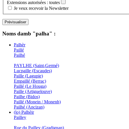
Extensions autorisées : toutes
Je veux recevoir la Newsletter
Noms damb "palha" :
Palhèr
Paillé
Pailhé
PAYLHE (Saint-Germé)
Lucpaille (Escaudes)
Paille (Lagupie)
Empaillé (Berrac)
Paillé (Le Houga)
Paille (Artiguelouve)
Pailhe (Bidos)
Paillé (Monein / Monenh)
Pailhé (Ancizan)
(lo) Palhèir
Pailley
Rue du Pailley (Gradignan)