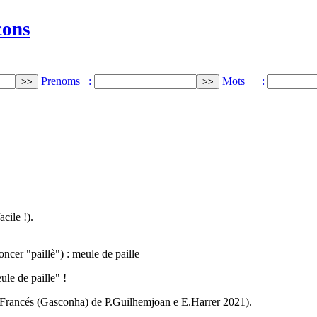
cons
Prenoms :
Mots :
cile !).
ncer "paillè") : meule de paille
le de paille" !
tan-Francés (Gasconha) de P.Guilhemjoan e E.Harrer 2021).