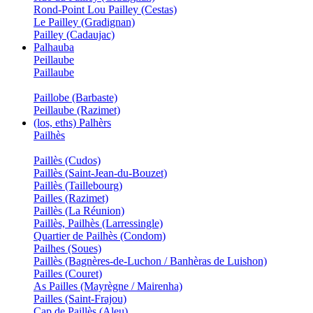
Rond-Point Lou Pailley (Cestas)
Le Pailley (Gradignan)
Pailley (Cadaujac)
Palhauba
Peillaube
Paillaube
Paillobe (Barbaste)
Peillaube (Razimet)
(los, eths) Palhèrs
Pailhès
Paillès (Cudos)
Paillès (Saint-Jean-du-Bouzet)
Paillès (Taillebourg)
Pailles (Razimet)
Paillès (La Réunion)
Paillès, Pailhès (Larressingle)
Quartier de Pailhès (Condom)
Pailhes (Soues)
Paillès (Bagnères-de-Luchon / Banhèras de Luishon)
Pailles (Couret)
As Pailles (Mayrègne / Mairenha)
Pailles (Saint-Frajou)
Cap de Paillès (Aleu)