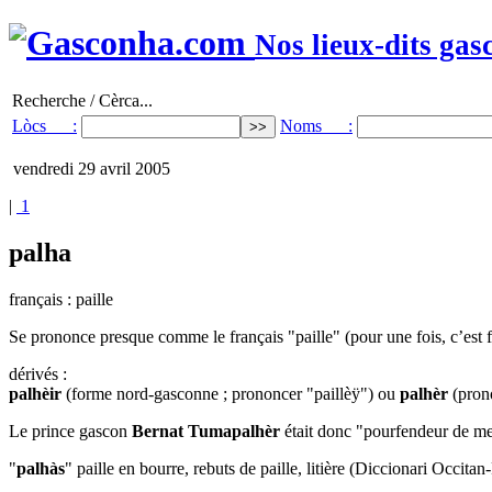
Nos lieux-dits gas
Recherche / Cèrca...
Lòcs :
Noms :
vendredi 29 avril 2005
|
1
palha
français : paille
Se prononce presque comme le français "paille" (pour une fois, c’est fa
dérivés :
palhèir
(forme nord-gasconne ; prononcer "paillèÿ") ou
palhèr
(prono
Le prince gascon
Bernat Tumapalhèr
était donc "pourfendeur de meu
"
palhàs
" paille en bourre, rebuts de paille, litière (Diccionari Occi