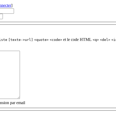
nnecter
]
et le code HTML
iste
[texte->url]
<quote>
<code>
<q>
<del>
<i
ssion par email