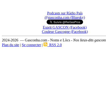
Podcasts sur Ràdio País
@gasconha.com (Bluesky)
Esprit GASCON (Facebook)
Couleur Gascogne (Facebook)
2024-2026 — Gasconha.com - Noms e Lòcs -
Nos lieux-dits gascon
Plan du site
|
Se connecter
|
RSS 2.0