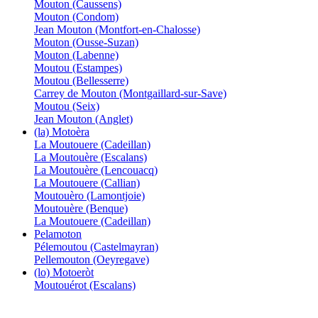
Mouton (Caussens)
Mouton (Condom)
Jean Mouton (Montfort-en-Chalosse)
Mouton (Ousse-Suzan)
Mouton (Labenne)
Moutou (Estampes)
Moutou (Bellesserre)
Carrey de Mouton (Montgaillard-sur-Save)
Moutou (Seix)
Jean Mouton (Anglet)
(la) Motoèra
La Moutouere (Cadeillan)
La Moutouère (Escalans)
La Moutouère (Lencouacq)
La Moutouere (Callian)
Moutouèro (Lamontjoie)
Moutouère (Benque)
La Moutouere (Cadeillan)
Pelamoton
Pélemoutou (Castelmayran)
Pellemouton (Oeyregave)
(lo) Motoeròt
Moutouérot (Escalans)