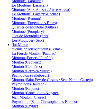
Moutouè (Laplume)
Le Moutoué (Lasséran)
Moutoué (Aux-Aussat / Aus e Aussat)
Le Moutoué (Lagarde-Hachan)
Moutouè (Renung)
Moutoue (Eugénie-les-Bains)
Quartier de Moutoué (Orthez)
Moutoué (Proupiary)
Clot de Moutouès (Seix)
Les Moutouès (Seix)
(lo) Moton
avenue de lou Moutoun (Cestas)
La Fon de Mouton (Pauillac)
Moutton (Portets / Portèth)
Mouton (Captieux)
Mouton (Coimères)
Mouton (Lerm-et-Musset)
Peymouton (Salleboeuf)
Mouton (Saint-Pey-de-Castets / Sent Pèir de Castèth)
Peymouton (Baurech)
Mouton (Retjons)
Mouton (Gontaud-de-Nogaret)
Jean Mouton (Clairac)
Puymouton (Saint-Christophe-des-Bardes)
Mouton (Layrac)