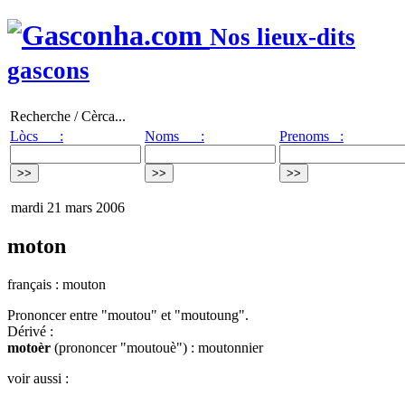
Nos lieux-dits
gascons
Recherche / Cèrca...
Lòcs :
Noms :
Prenoms :
mardi 21 mars 2006
moton
français : mouton
Prononcer entre "moutou" et "moutoung".
Dérivé :
motoèr
(prononcer "moutouè") : moutonnier
voir aussi :