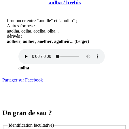
aolha / brebis
Prononcer entre "aouille" et "aouillo" ;
Autres formes :
agolha, oelha, aoelha, olha...
dérivés :
aolhèir
,
aolhèr
,
aoelhèr
,
agolhèir
... (berger)
aolha
Partager sur Facebook
Un gran de sau ?
(identification facultative)