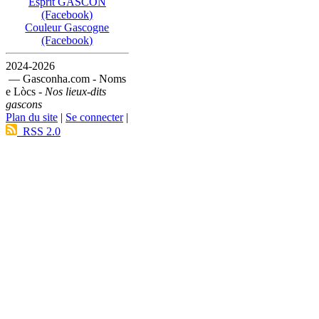
Esprit GASCON
(Facebook)
Couleur Gascogne
(Facebook)
2024-2026
— Gasconha.com - Noms
e Lòcs -
Nos lieux-dits
gascons
Plan du site
|
Se connecter
|
RSS 2.0