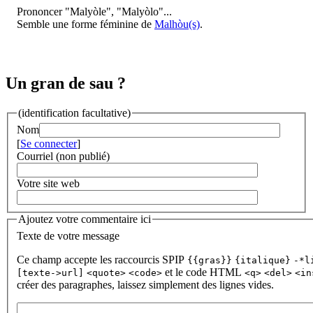
Prononcer "Malyòle", "Malyòlo"...
Semble une forme féminine de
Malhòu(s)
.
Un gran de sau ?
(identification facultative)
Nom
[
Se connecter
]
Courriel (non publié)
Votre site web
Ajoutez votre commentaire ici
Texte de votre message
Ce champ accepte les raccourcis SPIP
{{gras}}
{italique}
-*l
et le code HTML
[texte->url]
<quote>
<code>
<q>
<del>
<in
créer des paragraphes, laissez simplement des lignes vides.