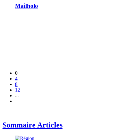
Mailholo
0
4
8
12
...
Sommaire Articles