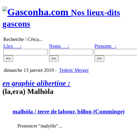
Nos lieux-dits
gascons
Recherche / Cèrca...
Lòcs :
Noms :
Prenoms :
dimanche 13 janvier 2019
-
Tederic Merger
en graphie alibertine :
(la,era) Malhòla
malhòla
/ terre de labour, billon (Comminge)
Prononcer "malyòlo"...