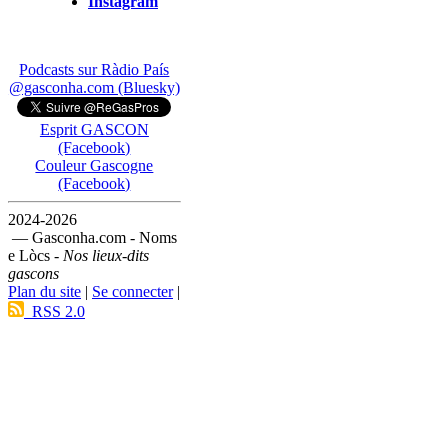
Instagram
Podcasts sur Ràdio País
@gasconha.com (Bluesky)
Esprit GASCON
(Facebook)
Couleur Gascogne
(Facebook)
2024-2026
— Gasconha.com - Noms
e Lòcs -
Nos lieux-dits
gascons
Plan du site
|
Se connecter
|
RSS 2.0