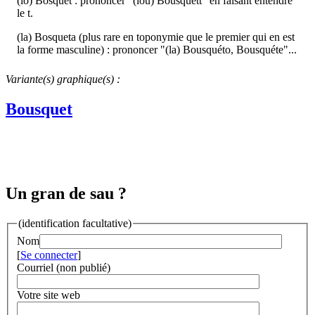
(lo) Bosquet : prononcer "(lou) Bousquétt" en faisant entendre
le t.
(la) Bosqueta (plus rare en toponymie que le premier qui en est
la forme masculine) : prononcer "(la) Bousquéto, Bousquéte"...
Variante(s) graphique(s) :
Bousquet
Un gran de sau ?
(identification facultative)
Nom
[
Se connecter
]
Courriel (non publié)
Votre site web