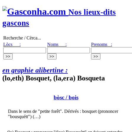
Nos lieux-dits
gascons
Recherche / Cèrca...
Lòcs :
Noms :
Prenoms :
en graphie alibertine :
(lo,eth) Bosquet, (la,era) Bosqueta
bòsc
/ bois
Dans le sens de "petite forêt". Dérivés : bosquet (prononcer
"bousquétt") (…)