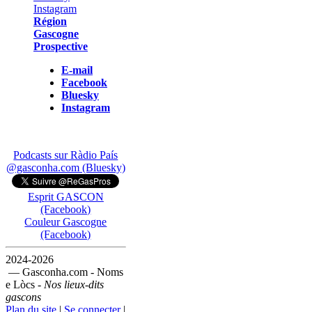
Région
Gascogne
Prospective
E-mail
Facebook
Bluesky
Instagram
Podcasts sur Ràdio País
@gasconha.com (Bluesky)
Esprit GASCON
(Facebook)
Couleur Gascogne
(Facebook)
2024-2026
— Gasconha.com - Noms
e Lòcs -
Nos lieux-dits
gascons
Plan du site
|
Se connecter
|