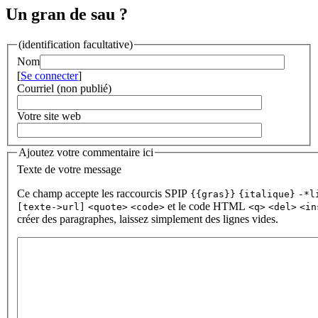
Un gran de sau ?
(identification facultative)
Nom
[
Se connecter
]
Courriel (non publié)
Votre site web
Ajoutez votre commentaire ici
Texte de votre message
Ce champ accepte les raccourcis SPIP
{{gras}}
{italique}
-*l
et le code HTML
[texte->url]
<quote>
<code>
<q>
<del>
<in
créer des paragraphes, laissez simplement des lignes vides.